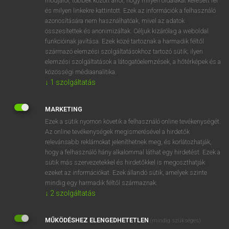
módjáról, többek között arról, hogy milyen oldalakat keresett fel
és milyen linkekre kattintott. Ezek az információk a felhasználó
VAN ELŐFIZETÉSED?
azonosítására nem használhatóak, mivel az adatok
összesítettek és anonimizáltak. Céljuk kizárólag a weboldal
Van előfizetésem a teljes szócikk megtekintéséhez.
funkcióinak javítása. Ezek közé tartoznak a harmadik féltől
származó elemzési szolgáltatásokhoz tartozó sütik; ilyen
BELÉPÉS
elemzési szolgáltatások a látogatóelemzések, a hőtérképek és a
közösségi médiaanalitika.
↓
1
szolgáltatás
MARKETING
Ezek a sütik nyomon követik a felhasználó online tevékenységét.
Az online tevékenységek megismerésével a hirdetők
NINCS ELŐFIZETÉSED?
relevánsabb reklámokat jeleníthetnek meg, és korlátozhatják,
Nincs regisztrációm és előfizetésem. A szótár 2 órás,
hogy a felhasználó hány alkalommal láthat egy hirdetést. Ezek a
díjmentes próbaverziójának elindításához regisztrálok és
sütik más szervezetekkel és hirdetőkkel is megoszthatják
belépek
.
ezeket az információkat. Ezek állandó sütik, amelyek szinte
mindig egy harmadik féltől származnak.
↓
2
szolgáltatás
REGISZTRÁCIÓ
MŰKÖDÉSHEZ ELENGEDHETETLEN
(mindig szükséges)