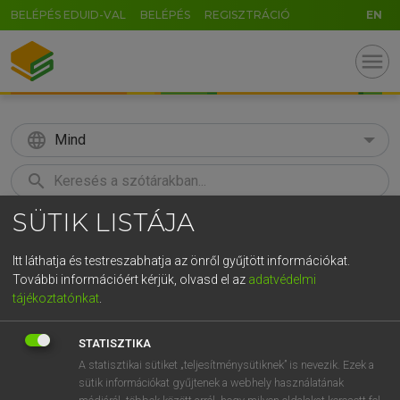
BELÉPÉS EDUID-VAL
BELÉPÉS
REGISZTRÁCIÓ
EN
menu
language
Mind
search
SÜTIK LISTÁJA
GR
KERESÉS
5
6
7
8
9
ö
ü
ó
Itt láthatja és testreszabhatja az önről gyűjtött információkat.
További információért kérjük, olvasd el az
adatvédelmi
r
t
z
u
i
o
p
ő
ú
MAGAY TAMÁS
tájékoztatónkat
.
Magyar−angol szótár
g
h
j
k
l
é
á
ű
Ω
STATISZTIKA
v
b
n
m
,
.
-
AltGr
A statisztikai sütiket „teljesítménysütiknek” is nevezik. Ezek a
sütik információkat gyűjtenek a webhely használatának