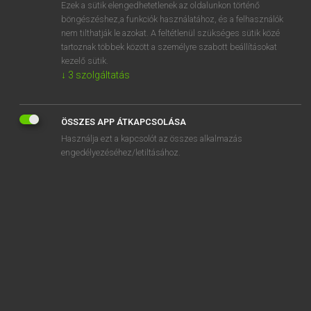
Ezek a sütik elengedhetetlenek az oldalunkon történő
böngészéshez,a funkciók használatához, és a felhasználók
nem tilthatják le azokat. A feltétlenül szükséges sütik közé
Magay Tamás
tartoznak többek között a személyre szabott beállításokat
MAGYAR−ANGOL SZÓTÁR
kezelő sütik.
↓
3
szolgáltatás
Kapcsolódó anyagok
beiszik
ÖSSZES APP ÁTKAPCSOLÁSA
beível
Használja ezt a kapcsolót az összes alkalmazás
beívelés
engedélyezéséhez/letiltásához.
beivódik
bejár
bejárás
bejárat
bejáratás
bejáratos