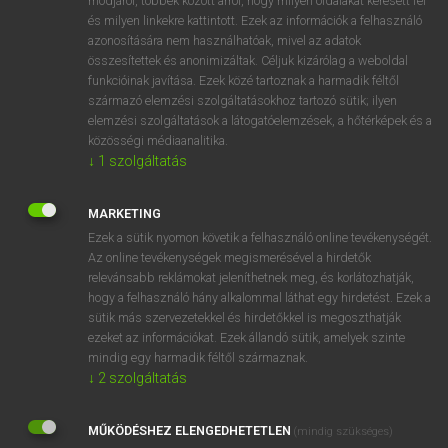
módjáról, többek között arról, hogy milyen oldalakat keresett fel
és milyen linkekre kattintott. Ezek az információk a felhasználó
VAN ELŐFIZETÉSED?
azonosítására nem használhatóak, mivel az adatok
összesítettek és anonimizáltak. Céljuk kizárólag a weboldal
Van előfizetésem a teljes szócikk megtekintéséhez.
funkcióinak javítása. Ezek közé tartoznak a harmadik féltől
származó elemzési szolgáltatásokhoz tartozó sütik; ilyen
BELÉPÉS
elemzési szolgáltatások a látogatóelemzések, a hőtérképek és a
közösségi médiaanalitika.
↓
1
szolgáltatás
MARKETING
Ezek a sütik nyomon követik a felhasználó online tevékenységét.
Az online tevékenységek megismerésével a hirdetők
NINCS ELŐFIZETÉSED?
relevánsabb reklámokat jeleníthetnek meg, és korlátozhatják,
Nincs regisztrációm és előfizetésem. A szótár 2 órás,
hogy a felhasználó hány alkalommal láthat egy hirdetést. Ezek a
díjmentes próbaverziójának elindításához regisztrálok és
sütik más szervezetekkel és hirdetőkkel is megoszthatják
belépek
.
ezeket az információkat. Ezek állandó sütik, amelyek szinte
mindig egy harmadik féltől származnak.
↓
2
szolgáltatás
REGISZTRÁCIÓ
MŰKÖDÉSHEZ ELENGEDHETETLEN
(mindig szükséges)