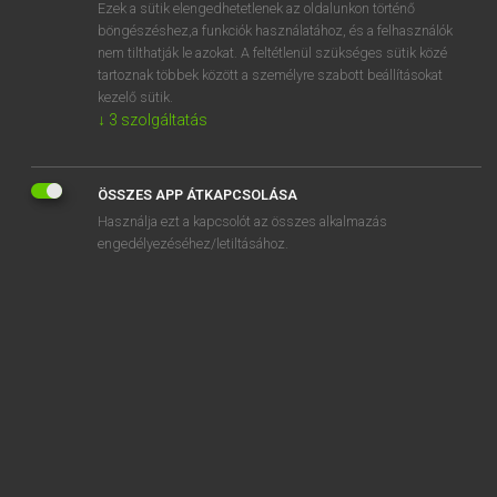
Ezek a sütik elengedhetetlenek az oldalunkon történő
böngészéshez,a funkciók használatához, és a felhasználók
nem tilthatják le azokat. A feltétlenül szükséges sütik közé
Magay Tamás
tartoznak többek között a személyre szabott beállításokat
MAGYAR−ANGOL SZÓTÁR
kezelő sütik.
↓
3
szolgáltatás
Kapcsolódó anyagok
beismer
ÖSSZES APP ÁTKAPCSOLÁSA
beismerés
Használja ezt a kapcsolót az összes alkalmazás
beismerő
engedélyezéséhez/letiltásához.
beiszik
beível
beívelés
beivódik
bejár
bejárás