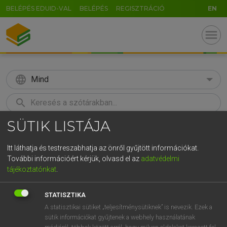
BELÉPÉS EDUID-VAL
BELÉPÉS
REGISZTRÁCIÓ
EN
menu
language
Mind
search
SÜTIK LISTÁJA
GR
KERESÉS
5
6
7
8
9
ö
ü
ó
Itt láthatja és testreszabhatja az önről gyűjtött információkat.
További információért kérjük, olvasd el az
adatvédelmi
r
t
z
u
i
o
p
ő
ú
MAGAY TAMÁS
tájékoztatónkat
.
Magyar−angol szótár
g
h
j
k
l
é
á
ű
Ω
STATISZTIKA
v
b
n
m
,
.
-
AltGr
A statisztikai sütiket „teljesítménysütiknek” is nevezik. Ezek a
sütik információkat gyűjtenek a webhely használatának