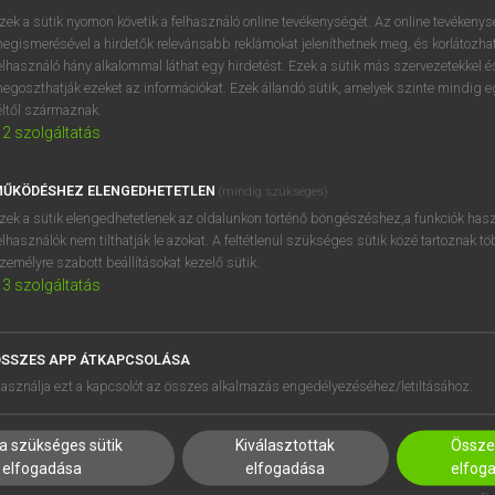
próbaverziójának elindítás
zek a sütik nyomon követik a felhasználó online tevékenységét. Az online tevékeny
BELÉPÉS
regisztrálok és
belépek
.
egismerésével a hirdetők relevánsabb reklámokat jeleníthetnek meg, és korlátozhat
elhasználó hány alkalommal láthat egy hirdetést. Ezek a sütik más szervezetekkel és
egoszthatják ezeket az információkat. Ezek állandó sütik, amelyek szinte mindig 
REGISZTRÁCIÓ
éltől származnak.
2
szolgáltatás
ŰKÖDÉSHEZ ELENGEDHETETLEN
(mindig szükséges)
zek a sütik elengedhetetlenek az oldalunkon történő böngészéshez,a funkciók hasz
elhasználók nem tilthatják le azokat. A feltétlenül szükséges sütik közé tartoznak t
zemélyre szabott beállításokat kezelő sütik.
3
szolgáltatás
SSZES APP ÁTKAPCSOLÁSA
HASZNÁLÓKNAK
SÚGÓ
asználja ezt a kapcsolót az összes alkalmazás engedélyezéséhez/letiltásához.
K
RÓLUNK
NTÉZMÉNYEKNEK
ELÉRHETŐSÉG
a szükséges sütik
Kiválasztottak
Összes
MEGOLDÁSOK
SÜTI BEÁLLÍTÁSOK
elfogadása
elfogadása
elfog