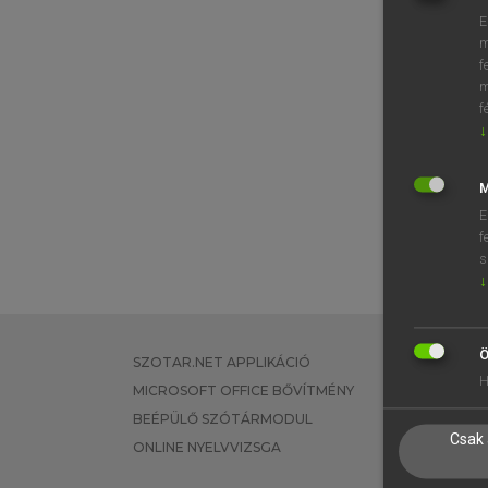
E
m
f
m
f
↓
M
E
f
s
↓
Ö
SZOTAR.NET APPLIKÁCIÓ
EGYÉNI FEL
H
MICROSOFT OFFICE BŐVÍTMÉNY
TANULÓKNA
BEÉPÜLŐ SZÓTÁRMODUL
OKTATÁSI I
Csak 
ONLINE NYELVVIZSGA
VÁLLALATI 