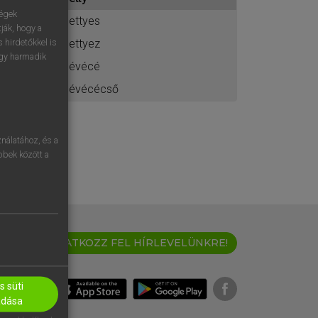
ához
ségek
pettyes
ják, hogy a
pettyez
 hirdetőkkel is
egy harmadik
pévécé
pévécécső
nálatához, és a
öbbek között a
IRATKOZZ FEL HÍRLEVELÜNKRE!
 süti
adása