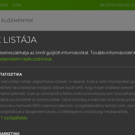
ÉGEK
GYIK
BELÉPÉS EDUID-V
ELŐZMÉNYEK
 LISTÁJA
és testreszabhatja az önről gyűjtött információkat.
További információért k
HU
DE
CN
FR
ES
IT
NL
RU
GR
adatvédelmi tájékoztatónkat
.
Y TAMÁS
1
2
3
4
5
6
7
8
9
ar−angol szótár
TATISZTIKA
q
w
e
r
t
z
u
i
 statisztikai sütiket „teljesítménysütiknek” is nevezik. Ezek a sütik információkat gy
ebhely használatának módjáról, többek között arról, hogy milyen oldalakat keresett 
a
s
d
f
g
h
j
k
l
é
inkekre kattintott. Ezek az információk a felhasználó azonosítására nem használható
datok összesítettek és anonimizáltak. Céljuk kizárólag a weboldal funkcióinak javít
í
y
x
c
v
b
n
m
,
.
artoznak a harmadik féltől származó elemzési szolgáltatásokhoz tartozó sütik; ilye
zolgáltatások a látogatóelemzések, a hőtérképek és a közösségi médiaanalitika.
VAN ELŐFIZETÉSED?
NINCS ELŐFIZETÉSED
1
szolgáltatás
előfizetésem a teljes szócikk
Nincs regisztrációm és előfiz
megtekintéséhez.
A szótár 2 órás, díjmente
MARKETING