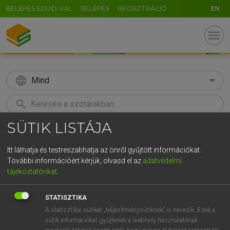
BELÉPÉS EDUID-VAL
BELÉPÉS
REGISZTRÁCIÓ
EN
menu
language
Mind
search
SÜTIK LISTÁJA
GR
KERESÉS
5
6
7
8
9
ö
ü
ó
Itt láthatja és testreszabhatja az önről gyűjtött információkat.
További információért kérjük, olvasd el az
adatvédelmi
r
t
z
u
i
o
p
ő
ú
MAGAY TAMÁS
tájékoztatónkat
.
Magyar−angol szótár
g
h
j
k
l
é
á
ű
Ω
STATISZTIKA
v
b
n
m
,
.
-
AltGr
A statisztikai sütiket „teljesítménysütiknek” is nevezik. Ezek a
sütik információkat gyűjtenek a webhely használatának