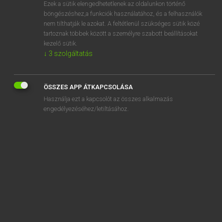
Ezek a sütik elengedhetetlenek az oldalunkon történő
böngészéshez,a funkciók használatához, és a felhasználók
nem tilthatják le azokat. A feltétlenül szükséges sütik közé
Magay Tamás
tartoznak többek között a személyre szabott beállításokat
MAGYAR−ANGOL SZÓTÁR
kezelő sütik.
↓
3
szolgáltatás
Kapcsolódó anyagok
petróleumfőző
ÖSSZES APP ÁTKAPCSOLÁSA
petróleumlámpa
Használja ezt a kapcsolót az összes alkalmazás
petrolkémia
engedélyezéséhez/letiltásához.
petúnia
petyhüdt
petty
pettyes
pettyez
pévécé