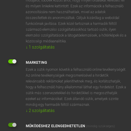
módjáról, többek között arról, hogy milyen oldalakat keresett fel
és milyen linkekre kattintott. Ezek az információk a felhasználó
VAN ELŐFIZETÉSED?
azonosítására nem használhatóak, mivel az adatok
összesítettek és anonimizáltak. Céljuk kizárólag a weboldal
Van előfizetésem a teljes szócikk megtekintéséhez.
funkcióinak javítása. Ezek közé tartoznak a harmadik féltől
származó elemzési szolgáltatásokhoz tartozó sütik; ilyen
BELÉPÉS
elemzési szolgáltatások a látogatóelemzések, a hőtérképek és a
közösségi médiaanalitika.
↓
1
szolgáltatás
MARKETING
Ezek a sütik nyomon követik a felhasználó online tevékenységét.
Az online tevékenységek megismerésével a hirdetők
NINCS ELŐFIZETÉSED?
relevánsabb reklámokat jeleníthetnek meg, és korlátozhatják,
Nincs regisztrációm és előfizetésem. A szótár 2 órás,
hogy a felhasználó hány alkalommal láthat egy hirdetést. Ezek a
díjmentes próbaverziójának elindításához regisztrálok és
sütik más szervezetekkel és hirdetőkkel is megoszthatják
belépek
.
ezeket az információkat. Ezek állandó sütik, amelyek szinte
mindig egy harmadik féltől származnak.
↓
2
szolgáltatás
REGISZTRÁCIÓ
MŰKÖDÉSHEZ ELENGEDHETETLEN
(mindig szükséges)