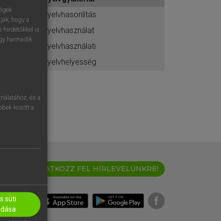
ához
ségek
nyelvhasonlítás
ják, hogy a
nyelvhasználat
 hirdetőkkel is
egy harmadik
nyelvhasználati
nyelvhelyesség
nálatához, és a
öbbek között a
IRATKOZZ FEL HÍRLEVELÜNKRE!
 süti
adása