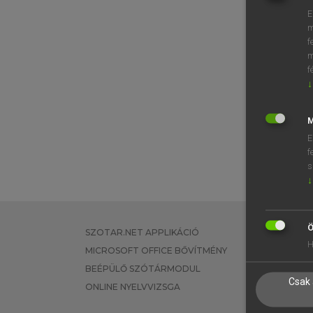
E
m
f
m
f
↓
M
E
f
s
↓
Ö
SZOTAR.NET APPLIKÁCIÓ
EGYÉNI FEL
H
MICROSOFT OFFICE BŐVÍTMÉNY
TANULÓKNA
BEÉPÜLŐ SZÓTÁRMODUL
OKTATÁSI I
Csak 
ONLINE NYELVVIZSGA
VÁLLALATI 