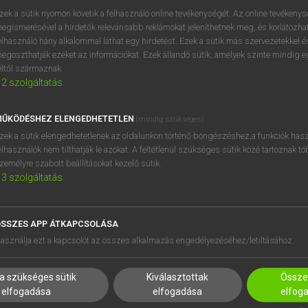
próbaverziójának elindítás
zek a sütik nyomon követik a felhasználó online tevékenységét. Az online tevékeny
BELÉPÉS
regisztrálok és
belépek
.
egismerésével a hirdetők relevánsabb reklámokat jeleníthetnek meg, és korlátozhat
elhasználó hány alkalommal láthat egy hirdetést. Ezek a sütik más szervezetekkel és
egoszthatják ezeket az információkat. Ezek állandó sütik, amelyek szinte mindig 
REGISZTRÁCIÓ
éltől származnak.
2
szolgáltatás
ŰKÖDÉSHEZ ELENGEDHETETLEN
(mindig szükséges)
zek a sütik elengedhetetlenek az oldalunkon történő böngészéshez,a funkciók hasz
elhasználók nem tilthatják le azokat. A feltétlenül szükséges sütik közé tartoznak t
zemélyre szabott beállításokat kezelő sütik.
3
szolgáltatás
SSZES APP ÁTKAPCSOLÁSA
HASZNÁLÓKNAK
SÚGÓ
asználja ezt a kapcsolót az összes alkalmazás engedélyezéséhez/letiltásához.
K
RÓLUNK
NTÉZMÉNYEKNEK
ELÉRHETŐSÉG
a szükséges sütik
Kiválasztottak
Összes
MEGOLDÁSOK
SÜTI BEÁLLÍTÁSOK
elfogadása
elfogadása
elfog