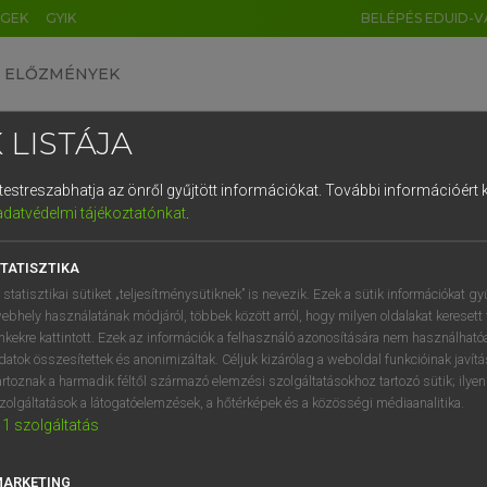
ÉGEK
GYIK
BELÉPÉS EDUID-V
ELŐZMÉNYEK
 LISTÁJA
és testreszabhatja az önről gyűjtött információkat.
További információért k
HU
DE
CN
FR
ES
IT
NL
RU
GR
adatvédelmi tájékoztatónkat
.
Y TAMÁS
1
2
3
4
5
6
7
8
9
ar−angol szótár
TATISZTIKA
q
w
e
r
t
z
u
i
 statisztikai sütiket „teljesítménysütiknek” is nevezik. Ezek a sütik információkat gy
ebhely használatának módjáról, többek között arról, hogy milyen oldalakat keresett 
a
s
d
f
g
h
j
k
l
é
inkekre kattintott. Ezek az információk a felhasználó azonosítására nem használható
datok összesítettek és anonimizáltak. Céljuk kizárólag a weboldal funkcióinak javít
í
y
x
c
v
b
n
m
,
.
artoznak a harmadik féltől származó elemzési szolgáltatásokhoz tartozó sütik; ilye
zolgáltatások a látogatóelemzések, a hőtérképek és a közösségi médiaanalitika.
VAN ELŐFIZETÉSED?
NINCS ELŐFIZETÉSED
1
szolgáltatás
előfizetésem a teljes szócikk
Nincs regisztrációm és előfiz
megtekintéséhez.
A szótár 2 órás, díjmente
MARKETING