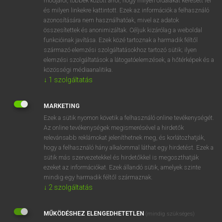
módjáról, többek között arról, hogy milyen oldalakat keresett fel
és milyen linkekre kattintott. Ezek az információk a felhasználó
VAN ELŐFIZETÉSED?
azonosítására nem használhatóak, mivel az adatok
összesítettek és anonimizáltak. Céljuk kizárólag a weboldal
Van előfizetésem a teljes szócikk megtekintéséhez.
funkcióinak javítása. Ezek közé tartoznak a harmadik féltől
származó elemzési szolgáltatásokhoz tartozó sütik; ilyen
BELÉPÉS
elemzési szolgáltatások a látogatóelemzések, a hőtérképek és a
közösségi médiaanalitika.
↓
1
szolgáltatás
MARKETING
Ezek a sütik nyomon követik a felhasználó online tevékenységét.
Az online tevékenységek megismerésével a hirdetők
NINCS ELŐFIZETÉSED?
relevánsabb reklámokat jeleníthetnek meg, és korlátozhatják,
Nincs regisztrációm és előfizetésem. A szótár 2 órás,
hogy a felhasználó hány alkalommal láthat egy hirdetést. Ezek a
díjmentes próbaverziójának elindításához regisztrálok és
sütik más szervezetekkel és hirdetőkkel is megoszthatják
belépek
.
ezeket az információkat. Ezek állandó sütik, amelyek szinte
mindig egy harmadik féltől származnak.
↓
2
szolgáltatás
REGISZTRÁCIÓ
MŰKÖDÉSHEZ ELENGEDHETETLEN
(mindig szükséges)