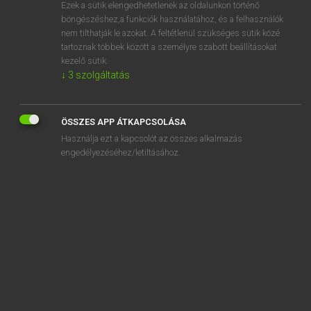
Ezek a sütik elengedhetetlenek az oldalunkon történő
böngészéshez,a funkciók használatához, és a felhasználók
nem tilthatják le azokat. A feltétlenül szükséges sütik közé
Magay Tamás
tartoznak többek között a személyre szabott beállításokat
MAGYAR−ANGOL SZÓTÁR
kezelő sütik.
↓
3
szolgáltatás
Kapcsolódó anyagok
nyelvészkedik
ÖSSZES APP ÁTKAPCSOLÁSA
nyelvezet
Használja ezt a kapcsolót az összes alkalmazás
nyelvfejlődés
engedélyezéséhez/letiltásához.
nyelvfeldolgozás
nyelvföldrajz
nyelvgyakorlat
nyelvhasonlítás
nyelvhasználat
nyelvhasználati