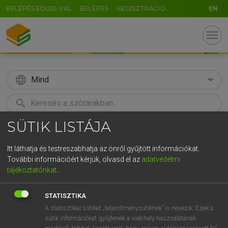
BELÉPÉS EDUID-VAL
BELÉPÉS
REGISZTRÁCIÓ
EN
menu
language
Mind
search
SÜTIK LISTÁJA
GR
KERESÉS
5
6
7
8
9
ö
ü
ó
Itt láthatja és testreszabhatja az önről gyűjtött információkat.
További információért kérjük, olvasd el az
adatvédelmi
r
t
z
u
i
o
p
ő
ú
MAGAY TAMÁS
tájékoztatónkat
.
Magyar−angol szótár
g
h
j
k
l
é
á
ű
Ω
STATISZTIKA
v
b
n
m
,
.
-
AltGr
A statisztikai sütiket „teljesítménysütiknek” is nevezik. Ezek a
sütik információkat gyűjtenek a webhely használatának