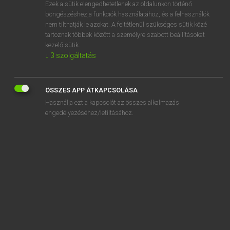
Ezek a sütik elengedhetetlenek az oldalunkon történő
böngészéshez,a funkciók használatához, és a felhasználók
nem tilthatják le azokat. A feltétlenül szükséges sütik közé
Magay Tamás
tartoznak többek között a személyre szabott beállításokat
MAGYAR−ANGOL SZÓTÁR
kezelő sütik.
↓
3
szolgáltatás
Kapcsolódó anyagok
napfénytöltés
ÖSSZES APP ÁTKAPCSOLÁSA
napfogyatkozás
Használja ezt a kapcsolót az összes alkalmazás
napfolt
engedélyezéséhez/letiltásához.
napfolttevékenység
napforduló
napfürdő
napfürdőzés
napfürdőzik
naphosszat