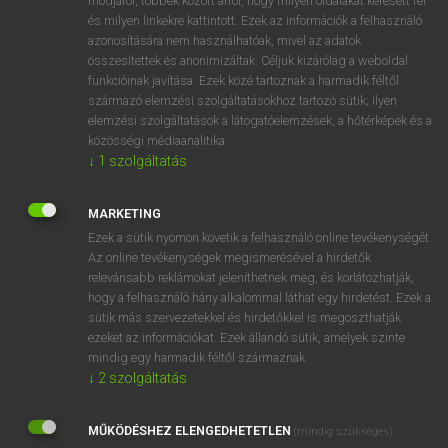
módjáról, többek között arról, hogy milyen oldalakat keresett fel
és milyen linkekre kattintott. Ezek az információk a felhasználó
VAN ELŐFIZETÉSED?
azonosítására nem használhatóak, mivel az adatok
összesítettek és anonimizáltak. Céljuk kizárólag a weboldal
Van előfizetésem a teljes szócikk megtekintéséhez.
funkcióinak javítása. Ezek közé tartoznak a harmadik féltől
származó elemzési szolgáltatásokhoz tartozó sütik; ilyen
BELÉPÉS
elemzési szolgáltatások a látogatóelemzések, a hőtérképek és a
közösségi médiaanalitika.
↓
1
szolgáltatás
MARKETING
Ezek a sütik nyomon követik a felhasználó online tevékenységét.
Az online tevékenységek megismerésével a hirdetők
NINCS ELŐFIZETÉSED?
relevánsabb reklámokat jeleníthetnek meg, és korlátozhatják,
Nincs regisztrációm és előfizetésem. A szótár 2 órás,
hogy a felhasználó hány alkalommal láthat egy hirdetést. Ezek a
díjmentes próbaverziójának elindításához regisztrálok és
sütik más szervezetekkel és hirdetőkkel is megoszthatják
belépek
.
ezeket az információkat. Ezek állandó sütik, amelyek szinte
mindig egy harmadik féltől származnak.
↓
2
szolgáltatás
REGISZTRÁCIÓ
MŰKÖDÉSHEZ ELENGEDHETETLEN
(mindig szükséges)