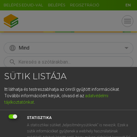
BELÉPÉS EDUID-VAL
BELÉPÉS
REGISZTRÁCIÓ
EN
menu
language
Mind
search
SÜTIK LISTÁJA
GR
KERESÉS
5
6
7
8
9
ö
ü
ó
Itt láthatja és testreszabhatja az önről gyűjtött információkat.
További információért kérjük, olvasd el az
adatvédelmi
r
t
z
u
i
o
p
ő
ú
MAGAY TAMÁS
tájékoztatónkat
.
Magyar−angol szótár
g
h
j
k
l
é
á
ű
Ω
STATISZTIKA
v
b
n
m
,
.
-
AltGr
A statisztikai sütiket „teljesítménysütiknek” is nevezik. Ezek a
sütik információkat gyűjtenek a webhely használatának