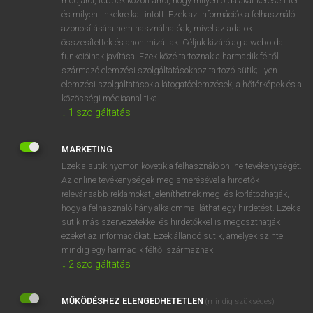
módjáról, többek között arról, hogy milyen oldalakat keresett fel
és milyen linkekre kattintott. Ezek az információk a felhasználó
VAN ELŐFIZETÉSED?
azonosítására nem használhatóak, mivel az adatok
összesítettek és anonimizáltak. Céljuk kizárólag a weboldal
Van előfizetésem a teljes szócikk megtekintéséhez.
funkcióinak javítása. Ezek közé tartoznak a harmadik féltől
származó elemzési szolgáltatásokhoz tartozó sütik; ilyen
BELÉPÉS
elemzési szolgáltatások a látogatóelemzések, a hőtérképek és a
közösségi médiaanalitika.
↓
1
szolgáltatás
MARKETING
Ezek a sütik nyomon követik a felhasználó online tevékenységét.
Az online tevékenységek megismerésével a hirdetők
NINCS ELŐFIZETÉSED?
relevánsabb reklámokat jeleníthetnek meg, és korlátozhatják,
Nincs regisztrációm és előfizetésem. A szótár 2 órás,
hogy a felhasználó hány alkalommal láthat egy hirdetést. Ezek a
díjmentes próbaverziójának elindításához regisztrálok és
sütik más szervezetekkel és hirdetőkkel is megoszthatják
belépek
.
ezeket az információkat. Ezek állandó sütik, amelyek szinte
mindig egy harmadik féltől származnak.
↓
2
szolgáltatás
REGISZTRÁCIÓ
MŰKÖDÉSHEZ ELENGEDHETETLEN
(mindig szükséges)