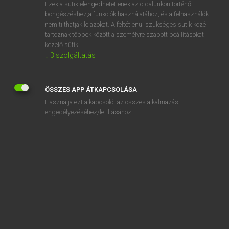
Ezek a sütik elengedhetetlenek az oldalunkon történő
böngészéshez,a funkciók használatához, és a felhasználók
nem tilthatják le azokat. A feltétlenül szükséges sütik közé
Magay Tamás
tartoznak többek között a személyre szabott beállításokat
MAGYAR−ANGOL SZÓTÁR
kezelő sütik.
↓
3
szolgáltatás
Kapcsolódó anyagok
napfényes
ÖSSZES APP ÁTKAPCSOLÁSA
napfénykezelés
Használja ezt a kapcsolót az összes alkalmazás
napfénytető
engedélyezéséhez/letiltásához.
napfénytöltés
napfogyatkozás
napfolt
napfolttevékenység
napforduló
napfürdő