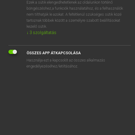
Ezek a sütik elengedhetetlenek az oldalunkon történő
böngészéshez,a funkciók használatához, és a felhasználók
nem tilthatják le azokat. A feltétlenül szükséges sütik közé
Magay Tamás
tartoznak többek között a személyre szabott beállításokat
MAGYAR−ANGOL SZÓTÁR
kezelő sütik.
↓
3
szolgáltatás
Kapcsolódó anyagok
megalkuvás
ÖSSZES APP ÁTKAPCSOLÁSA
megalkuvó
Használja ezt a kapcsolót az összes alkalmazás
megáll
engedélyezéséhez/letiltásához.
megállapít
megállapítás
megállapítható
megállapított
megállapodás
megállapodástervezet