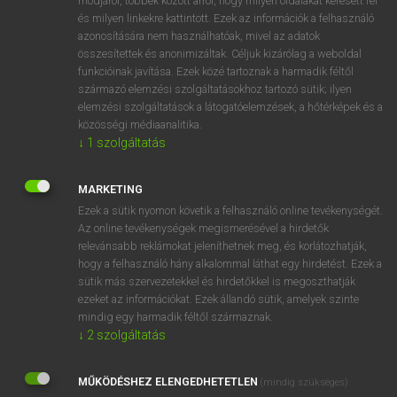
módjáról, többek között arról, hogy milyen oldalakat keresett fel
és milyen linkekre kattintott. Ezek az információk a felhasználó
VAN ELŐFIZETÉSED?
azonosítására nem használhatóak, mivel az adatok
összesítettek és anonimizáltak. Céljuk kizárólag a weboldal
Van előfizetésem a teljes szócikk megtekintéséhez.
funkcióinak javítása. Ezek közé tartoznak a harmadik féltől
származó elemzési szolgáltatásokhoz tartozó sütik; ilyen
BELÉPÉS
elemzési szolgáltatások a látogatóelemzések, a hőtérképek és a
közösségi médiaanalitika.
↓
1
szolgáltatás
MARKETING
Ezek a sütik nyomon követik a felhasználó online tevékenységét.
Az online tevékenységek megismerésével a hirdetők
NINCS ELŐFIZETÉSED?
relevánsabb reklámokat jeleníthetnek meg, és korlátozhatják,
Nincs regisztrációm és előfizetésem. A szótár 2 órás,
hogy a felhasználó hány alkalommal láthat egy hirdetést. Ezek a
díjmentes próbaverziójának elindításához regisztrálok és
sütik más szervezetekkel és hirdetőkkel is megoszthatják
belépek
.
ezeket az információkat. Ezek állandó sütik, amelyek szinte
mindig egy harmadik féltől származnak.
↓
2
szolgáltatás
REGISZTRÁCIÓ
MŰKÖDÉSHEZ ELENGEDHETETLEN
(mindig szükséges)