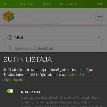
BELÉPÉS EDUID-VAL
BELÉPÉS
REGISZTRÁCIÓ
EN
menu
language
Mind
search
SÜTIK LISTÁJA
GR
KERESÉS
5
6
7
8
9
ö
ü
ó
Itt láthatja és testreszabhatja az önről gyűjtött információkat.
További információért kérjük, olvasd el az
adatvédelmi
r
t
z
u
i
o
p
ő
ú
MAGAY TAMÁS
tájékoztatónkat
.
Magyar−angol szótár
g
h
j
k
l
é
á
ű
Ω
STATISZTIKA
v
b
n
m
,
.
-
AltGr
A statisztikai sütiket „teljesítménysütiknek” is nevezik. Ezek a
sütik információkat gyűjtenek a webhely használatának