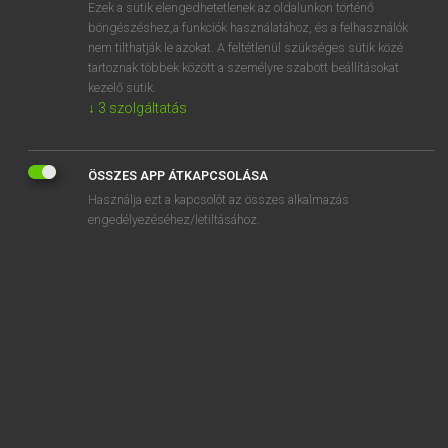
Ezek a sütik elengedhetetlenek az oldalunkon történő
böngészéshez,a funkciók használatához, és a felhasználók
nem tilthatják le azokat. A feltétlenül szükséges sütik közé
Magay Tamás
tartoznak többek között a személyre szabott beállításokat
MAGYAR−ANGOL SZÓTÁR
kezelő sütik.
↓
3
szolgáltatás
Kapcsolódó anyagok
megaláztatás
ÖSSZES APP ÁTKAPCSOLÁSA
megáld
Használja ezt a kapcsolót az összes alkalmazás
megalkot
engedélyezéséhez/letiltásához.
megalkuszik
megalkuvás
megalkuvó
megáll
megállapít
megállapítás