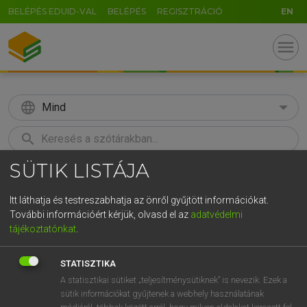
BELÉPÉS EDUID-VAL
BELÉPÉS
REGISZTRÁCIÓ
EN
menu
language
Mind
search
SÜTIK LISTÁJA
GR
KERESÉS
5
6
7
8
9
ö
ü
ó
Itt láthatja és testreszabhatja az önről gyűjtött információkat.
További információért kérjük, olvasd el az
adatvédelmi
r
t
z
u
i
o
p
ő
ú
MAGAY TAMÁS
tájékoztatónkat
.
Magyar−angol szótár
g
h
j
k
l
é
á
ű
Ω
STATISZTIKA
v
b
n
m
,
.
-
AltGr
A statisztikai sütiket „teljesítménysütiknek” is nevezik. Ezek a
sütik információkat gyűjtenek a webhely használatának