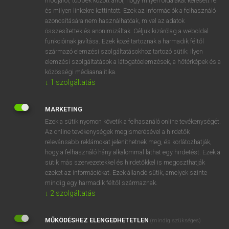
módjáról, többek között arról, hogy milyen oldalakat keresett fel
és milyen linkekre kattintott. Ezek az információk a felhasználó
VAN ELŐFIZETÉSED?
azonosítására nem használhatóak, mivel az adatok
összesítettek és anonimizáltak. Céljuk kizárólag a weboldal
Van előfizetésem a teljes szócikk megtekintéséhez.
funkcióinak javítása. Ezek közé tartoznak a harmadik féltől
származó elemzési szolgáltatásokhoz tartozó sütik; ilyen
BELÉPÉS
elemzési szolgáltatások a látogatóelemzések, a hőtérképek és a
közösségi médiaanalitika.
↓
1
szolgáltatás
MARKETING
Ezek a sütik nyomon követik a felhasználó online tevékenységét.
Az online tevékenységek megismerésével a hirdetők
NINCS ELŐFIZETÉSED?
relevánsabb reklámokat jeleníthetnek meg, és korlátozhatják,
Nincs regisztrációm és előfizetésem. A szótár 2 órás,
hogy a felhasználó hány alkalommal láthat egy hirdetést. Ezek a
díjmentes próbaverziójának elindításához regisztrálok és
sütik más szervezetekkel és hirdetőkkel is megoszthatják
belépek
.
ezeket az információkat. Ezek állandó sütik, amelyek szinte
mindig egy harmadik féltől származnak.
↓
2
szolgáltatás
REGISZTRÁCIÓ
MŰKÖDÉSHEZ ELENGEDHETETLEN
(mindig szükséges)