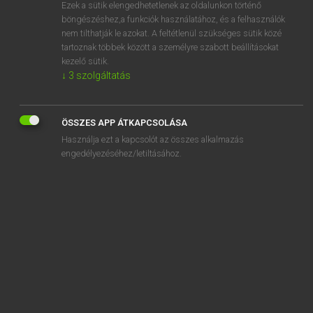
Ezek a sütik elengedhetetlenek az oldalunkon történő
böngészéshez,a funkciók használatához, és a felhasználók
nem tilthatják le azokat. A feltétlenül szükséges sütik közé
Magay Tamás
tartoznak többek között a személyre szabott beállításokat
MAGYAR−ANGOL SZÓTÁR
kezelő sütik.
↓
3
szolgáltatás
Kapcsolódó anyagok
légipostai
ÖSSZES APP ÁTKAPCSOLÁSA
légiriadó
Használja ezt a kapcsolót az összes alkalmazás
légitámadás
engedélyezéséhez/letiltásához.
légitársaság
légitaxi
légitér
legitim
legitimációs
légiutas