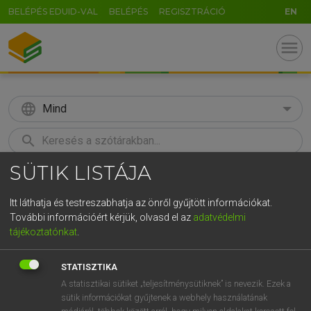
BELÉPÉS EDUID-VAL
BELÉPÉS
REGISZTRÁCIÓ
EN
menu
language
Mind
search
SÜTIK LISTÁJA
GR
KERESÉS
5
6
7
8
9
ö
ü
ó
Itt láthatja és testreszabhatja az önről gyűjtött információkat.
További információért kérjük, olvasd el az
adatvédelmi
r
t
z
u
i
o
p
ő
ú
MAGAY TAMÁS
tájékoztatónkat
.
Magyar−angol szótár
g
h
j
k
l
é
á
ű
Ω
STATISZTIKA
v
b
n
m
,
.
-
AltGr
A statisztikai sütiket „teljesítménysütiknek” is nevezik. Ezek a
sütik információkat gyűjtenek a webhely használatának