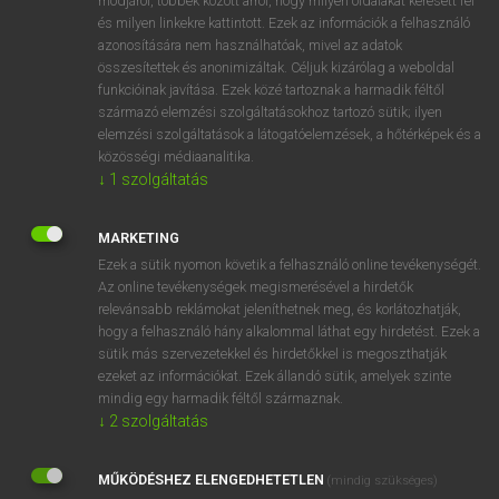
módjáról, többek között arról, hogy milyen oldalakat keresett fel
és milyen linkekre kattintott. Ezek az információk a felhasználó
VAN ELŐFIZETÉSED?
azonosítására nem használhatóak, mivel az adatok
összesítettek és anonimizáltak. Céljuk kizárólag a weboldal
Van előfizetésem a teljes szócikk megtekintéséhez.
funkcióinak javítása. Ezek közé tartoznak a harmadik féltől
származó elemzési szolgáltatásokhoz tartozó sütik; ilyen
BELÉPÉS
elemzési szolgáltatások a látogatóelemzések, a hőtérképek és a
közösségi médiaanalitika.
↓
1
szolgáltatás
MARKETING
Ezek a sütik nyomon követik a felhasználó online tevékenységét.
Az online tevékenységek megismerésével a hirdetők
NINCS ELŐFIZETÉSED?
relevánsabb reklámokat jeleníthetnek meg, és korlátozhatják,
Nincs regisztrációm és előfizetésem. A szótár 2 órás,
hogy a felhasználó hány alkalommal láthat egy hirdetést. Ezek a
díjmentes próbaverziójának elindításához regisztrálok és
sütik más szervezetekkel és hirdetőkkel is megoszthatják
belépek
.
ezeket az információkat. Ezek állandó sütik, amelyek szinte
mindig egy harmadik féltől származnak.
↓
2
szolgáltatás
REGISZTRÁCIÓ
MŰKÖDÉSHEZ ELENGEDHETETLEN
(mindig szükséges)