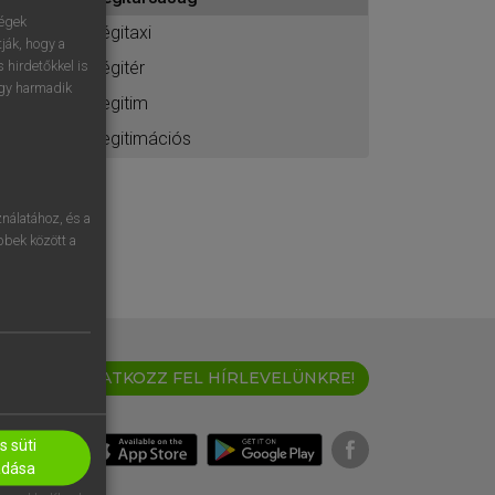
ához
ségek
légitaxi
ják, hogy a
légitér
 hirdetőkkel is
egy harmadik
legitim
legitimációs
nálatához, és a
öbbek között a
IRATKOZZ FEL HÍRLEVELÜNKRE!
 süti
adása