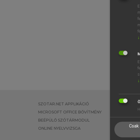
E
m
f
m
f
↓
M
E
f
s
↓
Ö
SZOTAR.NET APPLIKÁCIÓ
EGYÉNI FEL
H
MICROSOFT OFFICE BŐVÍTMÉNY
TANULÓKNA
BEÉPÜLŐ SZÓTÁRMODUL
OKTATÁSI I
Csak 
ONLINE NYELVVIZSGA
VÁLLALATI 