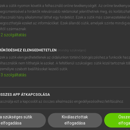
próbaverziójának elindítás
zek a sütik nyomon követik a felhasználó online tevékenységét. Az online tevékeny
BELÉPÉS
regisztrálok és
belépek
.
egismerésével a hirdetők relevánsabb reklámokat jeleníthetnek meg, és korlátozhat
elhasználó hány alkalommal láthat egy hirdetést. Ezek a sütik más szervezetekkel és
egoszthatják ezeket az információkat. Ezek állandó sütik, amelyek szinte mindig 
REGISZTRÁCIÓ
éltől származnak.
2
szolgáltatás
ŰKÖDÉSHEZ ELENGEDHETETLEN
(mindig szükséges)
zek a sütik elengedhetetlenek az oldalunkon történő böngészéshez,a funkciók hasz
elhasználók nem tilthatják le azokat. A feltétlenül szükséges sütik közé tartoznak t
zemélyre szabott beállításokat kezelő sütik.
3
szolgáltatás
SSZES APP ÁTKAPCSOLÁSA
HASZNÁLÓKNAK
SÚGÓ
asználja ezt a kapcsolót az összes alkalmazás engedélyezéséhez/letiltásához.
K
RÓLUNK
NTÉZMÉNYEKNEK
ELÉRHETŐSÉG
a szükséges sütik
Kiválasztottak
Összes
MEGOLDÁSOK
SÜTI BEÁLLÍTÁSOK
elfogadása
elfogadása
elfog