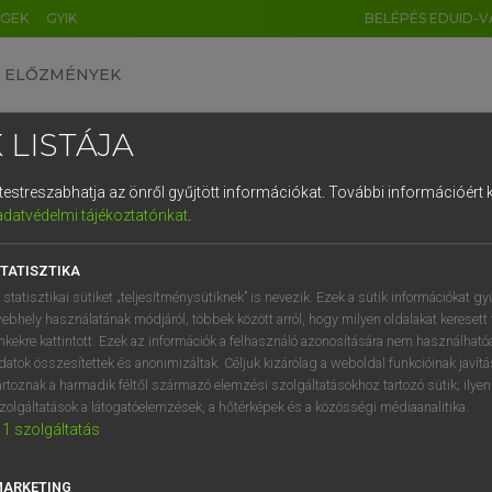
ÉGEK
GYIK
BELÉPÉS EDUID-V
ELŐZMÉNYEK
 LISTÁJA
és testreszabhatja az önről gyűjtött információkat.
További információért k
HU
DE
CN
FR
ES
IT
NL
RU
GR
adatvédelmi tájékoztatónkat
.
Y TAMÁS
1
2
3
4
5
6
7
8
9
ar−angol szótár
TATISZTIKA
q
w
e
r
t
z
u
i
 statisztikai sütiket „teljesítménysütiknek” is nevezik. Ezek a sütik információkat gy
ebhely használatának módjáról, többek között arról, hogy milyen oldalakat keresett 
a
s
d
f
g
h
j
k
l
é
inkekre kattintott. Ezek az információk a felhasználó azonosítására nem használható
datok összesítettek és anonimizáltak. Céljuk kizárólag a weboldal funkcióinak javít
í
y
x
c
v
b
n
m
,
.
artoznak a harmadik féltől származó elemzési szolgáltatásokhoz tartozó sütik; ilye
zolgáltatások a látogatóelemzések, a hőtérképek és a közösségi médiaanalitika.
VAN ELŐFIZETÉSED?
NINCS ELŐFIZETÉSED
1
szolgáltatás
előfizetésem a teljes szócikk
Nincs regisztrációm és előfiz
megtekintéséhez.
A szótár 2 órás, díjmente
MARKETING