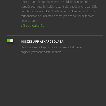
Ezek a sütik elengedhetetlenek az oldalunkon történő
böngészéshez,a funkciók használatához, és a felhasználók
nem tilthatják le azokat. A feltétlenül szükséges sütik közé
Magay Tamás
tartoznak többek között a személyre szabott beállításokat
MAGYAR−ANGOL SZÓTÁR
kezelő sütik.
↓
3
szolgáltatás
Kapcsolódó anyagok
katonakötelezettség
ÖSSZES APP ÁTKAPCSOLÁSA
katonaláda
Használja ezt a kapcsolót az összes alkalmazás
katonaorvos
engedélyezéséhez/letiltásához.
katonaruha
katonás
katonaság
katonásdi
katonáskodik
katonaszökevény