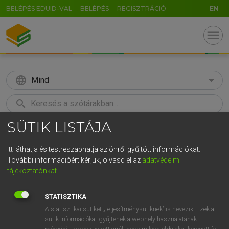
BELÉPÉS EDUID-VAL
BELÉPÉS
REGISZTRÁCIÓ
EN
menu
language
Mind
search
SÜTIK LISTÁJA
GR
KERESÉS
5
6
7
8
9
ö
ü
ó
Itt láthatja és testreszabhatja az önről gyűjtött információkat.
További információért kérjük, olvasd el az
adatvédelmi
r
t
z
u
i
o
p
ő
ú
MAGAY TAMÁS
tájékoztatónkat
.
Magyar−angol szótár
g
h
j
k
l
é
á
ű
Ω
STATISZTIKA
v
b
n
m
,
.
-
AltGr
A statisztikai sütiket „teljesítménysütiknek” is nevezik. Ezek a
sütik információkat gyűjtenek a webhely használatának