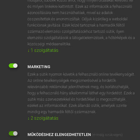
módjáról, többek között arról, hogy milyen oldalakat keresett fel
és milyen linkekre kattintott. Ezek az információk a felhasználó
VAN ELŐFIZETÉSED?
azonosítására nem használhatóak, mivel az adatok
összesítettek és anonimizáltak. Céljuk kizárólag a weboldal
Van előfizetésem a teljes szócikk megtekintéséhez.
funkcióinak javítása. Ezek közé tartoznak a harmadik féltől
származó elemzési szolgáltatásokhoz tartozó sütik; ilyen
BELÉPÉS
elemzési szolgáltatások a látogatóelemzések, a hőtérképek és a
közösségi médiaanalitika.
↓
1
szolgáltatás
MARKETING
Ezek a sütik nyomon követik a felhasználó online tevékenységét.
Az online tevékenységek megismerésével a hirdetők
NINCS ELŐFIZETÉSED?
relevánsabb reklámokat jeleníthetnek meg, és korlátozhatják,
Nincs regisztrációm és előfizetésem. A szótár 2 órás,
hogy a felhasználó hány alkalommal láthat egy hirdetést. Ezek a
díjmentes próbaverziójának elindításához regisztrálok és
sütik más szervezetekkel és hirdetőkkel is megoszthatják
belépek
.
ezeket az információkat. Ezek állandó sütik, amelyek szinte
mindig egy harmadik féltől származnak.
↓
2
szolgáltatás
REGISZTRÁCIÓ
MŰKÖDÉSHEZ ELENGEDHETETLEN
(mindig szükséges)