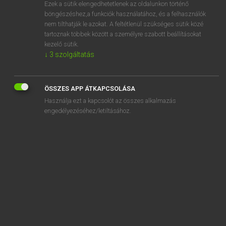
Ezek a sütik elengedhetetlenek az oldalunkon történő
böngészéshez,a funkciók használatához, és a felhasználók
nem tilthatják le azokat. A feltétlenül szükséges sütik közé
Magay Tamás
tartoznak többek között a személyre szabott beállításokat
MAGYAR−ANGOL SZÓTÁR
kezelő sütik.
↓
3
szolgáltatás
Kapcsolódó anyagok
katonaköteles
ÖSSZES APP ÁTKAPCSOLÁSA
katonakötelezettség
Használja ezt a kapcsolót az összes alkalmazás
katonaláda
engedélyezéséhez/letiltásához.
katonaorvos
katonaruha
katonás
katonaság
katonásdi
katonáskodik