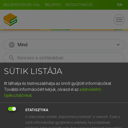
BELÉPÉS EDUID-VAL
BELÉPÉS
REGISZTRÁCIÓ
EN
menu
language
Mind
search
SÜTIK LISTÁJA
GR
KERESÉS
5
6
7
8
9
ö
ü
ó
Itt láthatja és testreszabhatja az önről gyűjtött információkat.
További információért kérjük, olvasd el az
adatvédelmi
r
t
z
u
i
o
p
ő
ú
MAGAY TAMÁS
tájékoztatónkat
.
Magyar−angol szótár
g
h
j
k
l
é
á
ű
Ω
STATISZTIKA
v
b
n
m
,
.
-
AltGr
A statisztikai sütiket „teljesítménysütiknek” is nevezik. Ezek a
sütik információkat gyűjtenek a webhely használatának