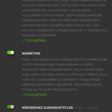
módjáról, többek között arról, hogy milyen oldalakat keresett fel
és milyen linkekre kattintott. Ezek az információk a felhasználó
VAN ELŐFIZETÉSED?
azonosítására nem használhatóak, mivel az adatok
összesítettek és anonimizáltak. Céljuk kizárólag a weboldal
Van előfizetésem a teljes szócikk megtekintéséhez.
funkcióinak javítása. Ezek közé tartoznak a harmadik féltől
származó elemzési szolgáltatásokhoz tartozó sütik; ilyen
BELÉPÉS
elemzési szolgáltatások a látogatóelemzések, a hőtérképek és a
közösségi médiaanalitika.
↓
1
szolgáltatás
MARKETING
Ezek a sütik nyomon követik a felhasználó online tevékenységét.
Az online tevékenységek megismerésével a hirdetők
NINCS ELŐFIZETÉSED?
relevánsabb reklámokat jeleníthetnek meg, és korlátozhatják,
Nincs regisztrációm és előfizetésem. A szótár 2 órás,
hogy a felhasználó hány alkalommal láthat egy hirdetést. Ezek a
díjmentes próbaverziójának elindításához regisztrálok és
sütik más szervezetekkel és hirdetőkkel is megoszthatják
belépek
.
ezeket az információkat. Ezek állandó sütik, amelyek szinte
mindig egy harmadik féltől származnak.
↓
2
szolgáltatás
REGISZTRÁCIÓ
MŰKÖDÉSHEZ ELENGEDHETETLEN
(mindig szükséges)