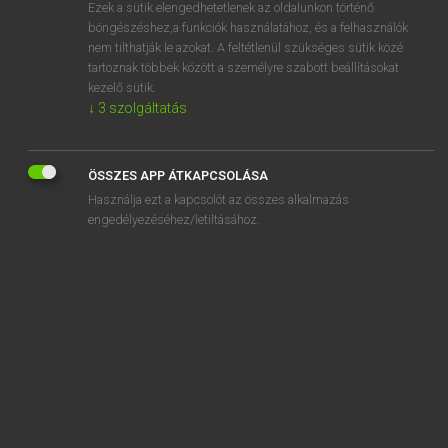
Ezek a sütik elengedhetetlenek az oldalunkon történő
böngészéshez,a funkciók használatához, és a felhasználók
nem tilthatják le azokat. A feltétlenül szükséges sütik közé
Magay Tamás
tartoznak többek között a személyre szabott beállításokat
MAGYAR−ANGOL SZÓTÁR
kezelő sütik.
↓
3
szolgáltatás
Kapcsolódó anyagok
izgulékony
ÖSSZES APP ÁTKAPCSOLÁSA
izgulós
Használja ezt a kapcsolót az összes alkalmazás
íziben
engedélyezéséhez/letiltásához.
-íziglen
ízig-vérig
Izland
izlandi
ízlel
ízlelés