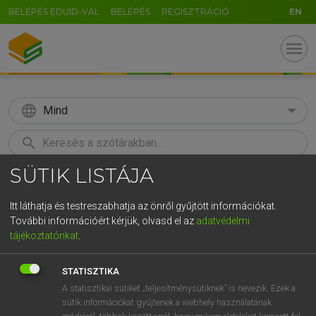
BELÉPÉS EDUID-VAL
BELÉPÉS
REGISZTRÁCIÓ
EN
menu
language
Mind
search
SÜTIK LISTÁJA
GR
KERESÉS
5
6
7
8
9
ö
ü
ó
Itt láthatja és testreszabhatja az önről gyűjtött információkat.
További információért kérjük, olvasd el az
adatvédelmi
r
t
z
u
i
o
p
ő
ú
MAGAY TAMÁS
tájékoztatónkat
.
Magyar−angol szótár
g
h
j
k
l
é
á
ű
Ω
STATISZTIKA
v
b
n
m
,
.
-
AltGr
A statisztikai sütiket „teljesítménysütiknek” is nevezik. Ezek a
sütik információkat gyűjtenek a webhely használatának