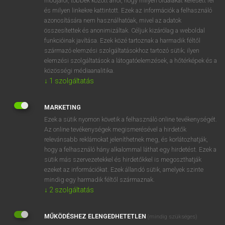
módjáról, többek között arról, hogy milyen oldalakat keresett fel
és milyen linkekre kattintott. Ezek az információk a felhasználó
VAN ELŐFIZETÉSED?
azonosítására nem használhatóak, mivel az adatok
összesítettek és anonimizáltak. Céljuk kizárólag a weboldal
Van előfizetésem a teljes szócikk megtekintéséhez.
funkcióinak javítása. Ezek közé tartoznak a harmadik féltől
származó elemzési szolgáltatásokhoz tartozó sütik; ilyen
BELÉPÉS
elemzési szolgáltatások a látogatóelemzések, a hőtérképek és a
közösségi médiaanalitika.
↓
1
szolgáltatás
MARKETING
Ezek a sütik nyomon követik a felhasználó online tevékenységét.
Az online tevékenységek megismerésével a hirdetők
NINCS ELŐFIZETÉSED?
relevánsabb reklámokat jeleníthetnek meg, és korlátozhatják,
Nincs regisztrációm és előfizetésem. A szótár 2 órás,
hogy a felhasználó hány alkalommal láthat egy hirdetést. Ezek a
díjmentes próbaverziójának elindításához regisztrálok és
sütik más szervezetekkel és hirdetőkkel is megoszthatják
belépek
.
ezeket az információkat. Ezek állandó sütik, amelyek szinte
mindig egy harmadik féltől származnak.
↓
2
szolgáltatás
REGISZTRÁCIÓ
MŰKÖDÉSHEZ ELENGEDHETETLEN
(mindig szükséges)