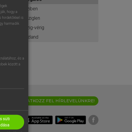
ához
ségek
íziben
ják, hogy a
-íziglen
 hirdetőkkel is
egy harmadik
ízig-vérig
Izland
nálatához, és a
öbbek között a
IRATKOZZ FEL HÍRLEVELÜNKRE!
 süti
adása