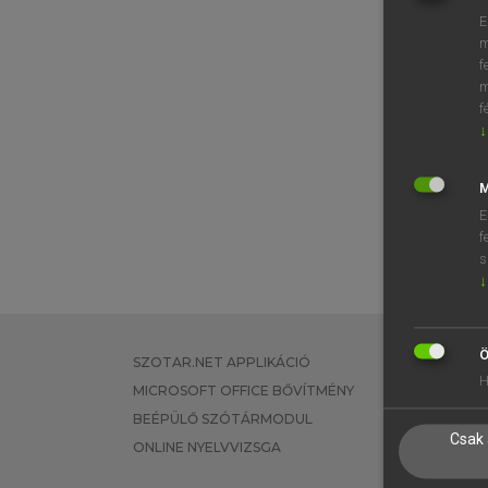
E
m
f
m
f
↓
M
E
f
s
↓
Ö
SZOTAR.NET APPLIKÁCIÓ
EGYÉNI FEL
H
MICROSOFT OFFICE BŐVÍTMÉNY
TANULÓKNA
BEÉPÜLŐ SZÓTÁRMODUL
OKTATÁSI I
Csak 
ONLINE NYELVVIZSGA
VÁLLALATI 