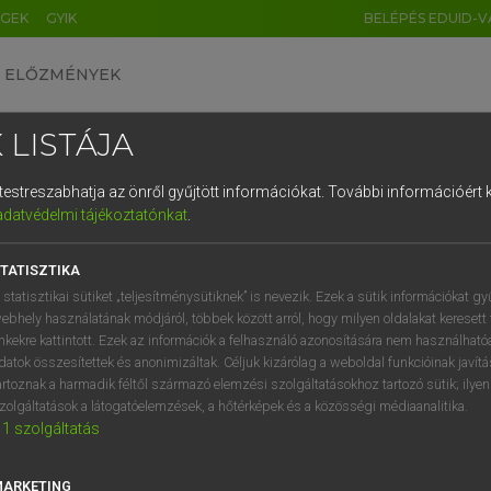
ÉGEK
GYIK
BELÉPÉS EDUID-V
ELŐZMÉNYEK
 LISTÁJA
és testreszabhatja az önről gyűjtött információkat.
További információért k
HU
DE
CN
FR
ES
IT
NL
RU
GR
adatvédelmi tájékoztatónkat
.
Y TAMÁS
1
2
3
4
5
6
7
8
9
ar−angol szótár
TATISZTIKA
q
w
e
r
t
z
u
i
 statisztikai sütiket „teljesítménysütiknek” is nevezik. Ezek a sütik információkat gy
ebhely használatának módjáról, többek között arról, hogy milyen oldalakat keresett 
a
s
d
f
g
h
j
k
l
é
inkekre kattintott. Ezek az információk a felhasználó azonosítására nem használható
datok összesítettek és anonimizáltak. Céljuk kizárólag a weboldal funkcióinak javít
í
y
x
c
v
b
n
m
,
.
artoznak a harmadik féltől származó elemzési szolgáltatásokhoz tartozó sütik; ilye
zolgáltatások a látogatóelemzések, a hőtérképek és a közösségi médiaanalitika.
VAN ELŐFIZETÉSED?
NINCS ELŐFIZETÉSED
1
szolgáltatás
előfizetésem a teljes szócikk
Nincs regisztrációm és előfiz
megtekintéséhez.
A szótár 2 órás, díjmente
MARKETING