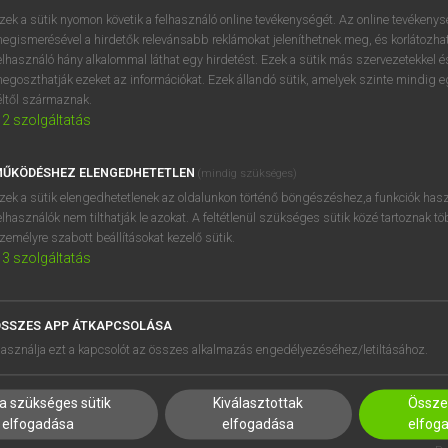
próbaverziójának elindítás
zek a sütik nyomon követik a felhasználó online tevékenységét. Az online tevékeny
BELÉPÉS
regisztrálok és
belépek
.
egismerésével a hirdetők relevánsabb reklámokat jeleníthetnek meg, és korlátozhat
elhasználó hány alkalommal láthat egy hirdetést. Ezek a sütik más szervezetekkel és
egoszthatják ezeket az információkat. Ezek állandó sütik, amelyek szinte mindig 
REGISZTRÁCIÓ
éltől származnak.
2
szolgáltatás
ŰKÖDÉSHEZ ELENGEDHETETLEN
(mindig szükséges)
zek a sütik elengedhetetlenek az oldalunkon történő böngészéshez,a funkciók hasz
elhasználók nem tilthatják le azokat. A feltétlenül szükséges sütik közé tartoznak t
zemélyre szabott beállításokat kezelő sütik.
3
szolgáltatás
SSZES APP ÁTKAPCSOLÁSA
HASZNÁLÓKNAK
SÚGÓ
asználja ezt a kapcsolót az összes alkalmazás engedélyezéséhez/letiltásához.
K
RÓLUNK
NTÉZMÉNYEKNEK
ELÉRHETŐSÉG
a szükséges sütik
Kiválasztottak
Összes
MEGOLDÁSOK
SÜTI BEÁLLÍTÁSOK
elfogadása
elfogadása
elfog