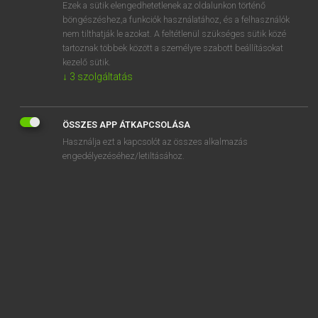
Ezek a sütik elengedhetetlenek az oldalunkon történő
böngészéshez,a funkciók használatához, és a felhasználók
nem tilthatják le azokat. A feltétlenül szükséges sütik közé
Magay Tamás
tartoznak többek között a személyre szabott beállításokat
MAGYAR−ANGOL SZÓTÁR
kezelő sütik.
↓
3
szolgáltatás
Kapcsolódó anyagok
ivarsejt
ÖSSZES APP ÁTKAPCSOLÁSA
ivarszerv
Használja ezt a kapcsolót az összes alkalmazás
ivartalan
engedélyezéséhez/letiltásához.
ivartalanít
ivartalanítás
ivás
ívás
ivászat
ível