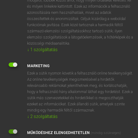
módjáról, többek között arról, hogy milyen oldalakat keresett fel
és milyen linkekre kattintott. Ezek az információk a felhasználó
VAN ELŐFIZETÉSED?
azonosítására nem használhatóak, mivel az adatok
összesítettek és anonimizáltak. Céljuk kizárólag a weboldal
Van előfizetésem a teljes szócikk megtekintéséhez.
funkcióinak javítása. Ezek közé tartoznak a harmadik féltől
származó elemzési szolgáltatásokhoz tartozó sütik; ilyen
BELÉPÉS
elemzési szolgáltatások a látogatóelemzések, a hőtérképek és a
közösségi médiaanalitika.
↓
1
szolgáltatás
MARKETING
Ezek a sütik nyomon követik a felhasználó online tevékenységét.
Az online tevékenységek megismerésével a hirdetők
NINCS ELŐFIZETÉSED?
relevánsabb reklámokat jeleníthetnek meg, és korlátozhatják,
Nincs regisztrációm és előfizetésem. A szótár 2 órás,
hogy a felhasználó hány alkalommal láthat egy hirdetést. Ezek a
díjmentes próbaverziójának elindításához regisztrálok és
sütik más szervezetekkel és hirdetőkkel is megoszthatják
belépek
.
ezeket az információkat. Ezek állandó sütik, amelyek szinte
mindig egy harmadik féltől származnak.
↓
2
szolgáltatás
REGISZTRÁCIÓ
MŰKÖDÉSHEZ ELENGEDHETETLEN
(mindig szükséges)