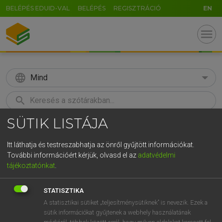
BELÉPÉS EDUID-VAL
BELÉPÉS
REGISZTRÁCIÓ
EN
menu
language
Mind
search
SÜTIK LISTÁJA
GR
KERESÉS
5
6
7
8
9
ö
ü
ó
Itt láthatja és testreszabhatja az önről gyűjtött információkat.
További információért kérjük, olvasd el az
adatvédelmi
r
t
z
u
i
o
p
ő
ú
MAGAY TAMÁS
tájékoztatónkat
.
Magyar−angol szótár
g
h
j
k
l
é
á
ű
Ω
STATISZTIKA
v
b
n
m
,
.
-
AltGr
A statisztikai sütiket „teljesítménysütiknek” is nevezik. Ezek a
sütik információkat gyűjtenek a webhely használatának