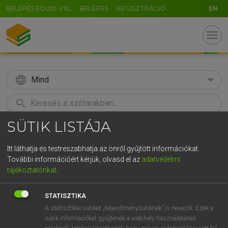
BELÉPÉS EDUID-VAL
BELÉPÉS
REGISZTRÁCIÓ
EN
menu
language
Mind
search
SÜTIK LISTÁJA
GR
KERESÉS
5
6
7
8
9
ö
ü
ó
Itt láthatja és testreszabhatja az önről gyűjtött információkat.
További információért kérjük, olvasd el az
adatvédelmi
r
t
z
u
i
o
p
ő
ú
MAGAY TAMÁS
tájékoztatónkat
.
Magyar−angol szótár
g
h
j
k
l
é
á
ű
Ω
STATISZTIKA
v
b
n
m
,
.
-
AltGr
A statisztikai sütiket „teljesítménysütiknek” is nevezik. Ezek a
sütik információkat gyűjtenek a webhely használatának