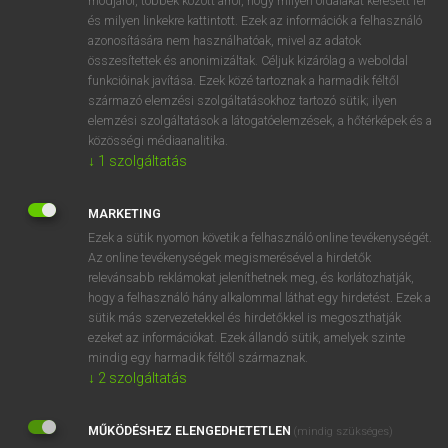
módjáról, többek között arról, hogy milyen oldalakat keresett fel
és milyen linkekre kattintott. Ezek az információk a felhasználó
VAN ELŐFIZETÉSED?
azonosítására nem használhatóak, mivel az adatok
összesítettek és anonimizáltak. Céljuk kizárólag a weboldal
Van előfizetésem a teljes szócikk megtekintéséhez.
funkcióinak javítása. Ezek közé tartoznak a harmadik féltől
származó elemzési szolgáltatásokhoz tartozó sütik; ilyen
BELÉPÉS
elemzési szolgáltatások a látogatóelemzések, a hőtérképek és a
közösségi médiaanalitika.
↓
1
szolgáltatás
MARKETING
Ezek a sütik nyomon követik a felhasználó online tevékenységét.
Az online tevékenységek megismerésével a hirdetők
NINCS ELŐFIZETÉSED?
relevánsabb reklámokat jeleníthetnek meg, és korlátozhatják,
Nincs regisztrációm és előfizetésem. A szótár 2 órás,
hogy a felhasználó hány alkalommal láthat egy hirdetést. Ezek a
díjmentes próbaverziójának elindításához regisztrálok és
sütik más szervezetekkel és hirdetőkkel is megoszthatják
belépek
.
ezeket az információkat. Ezek állandó sütik, amelyek szinte
mindig egy harmadik féltől származnak.
↓
2
szolgáltatás
REGISZTRÁCIÓ
MŰKÖDÉSHEZ ELENGEDHETETLEN
(mindig szükséges)