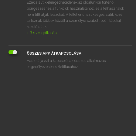
Ezek a sütik elengedhetetlenek az oldalunkon történő
böngészéshez,a funkciók használatához, és a felhasználók
nem tilthatják le azokat. A feltétlenül szükséges sütik közé
Magay Tamás
tartoznak többek között a személyre szabott beállításokat
MAGYAR−ANGOL SZÓTÁR
kezelő sütik.
↓
3
szolgáltatás
Kapcsolódó anyagok
ivarmirigy
ÖSSZES APP ÁTKAPCSOLÁSA
ivarsejt
Használja ezt a kapcsolót az összes alkalmazás
ivarszerv
engedélyezéséhez/letiltásához.
ivartalan
ivartalanít
ivartalanítás
ivás
ívás
ivászat