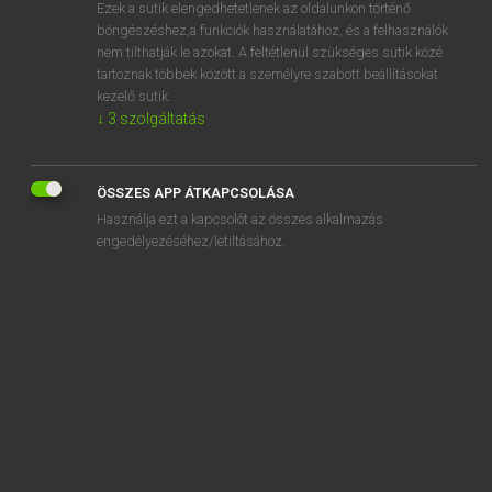
Ezek a sütik elengedhetetlenek az oldalunkon történő
böngészéshez,a funkciók használatához, és a felhasználók
nem tilthatják le azokat. A feltétlenül szükséges sütik közé
Magay Tamás
tartoznak többek között a személyre szabott beállításokat
MAGYAR−ANGOL SZÓTÁR
kezelő sütik.
↓
3
szolgáltatás
Kapcsolódó anyagok
hótaposó csizma
ÖSSZES APP ÁTKAPCSOLÁSA
hotel
Használja ezt a kapcsolót az összes alkalmazás
hotelcímke
engedélyezéséhez/letiltásához.
hótoló
hótorlasz
hot-spot
hova
hová
hóvakság