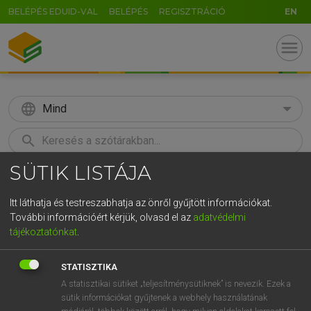
BELÉPÉS EDUID-VAL
BELÉPÉS
REGISZTRÁCIÓ
EN
menu
language
Mind
search
SÜTIK LISTÁJA
GR
KERESÉS
5
6
7
8
9
ö
ü
ó
Itt láthatja és testreszabhatja az önről gyűjtött információkat.
További információért kérjük, olvasd el az
adatvédelmi
r
t
z
u
i
o
p
ő
ú
MAGAY TAMÁS
tájékoztatónkat
.
Magyar−angol szótár
g
h
j
k
l
é
á
ű
Ω
STATISZTIKA
v
b
n
m
,
.
-
AltGr
A statisztikai sütiket „teljesítménysütiknek” is nevezik. Ezek a
sütik információkat gyűjtenek a webhely használatának