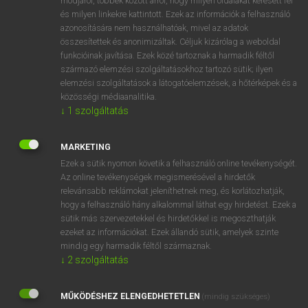
módjáról, többek között arról, hogy milyen oldalakat keresett fel
és milyen linkekre kattintott. Ezek az információk a felhasználó
VAN ELŐFIZETÉSED?
azonosítására nem használhatóak, mivel az adatok
összesítettek és anonimizáltak. Céljuk kizárólag a weboldal
Van előfizetésem a teljes szócikk megtekintéséhez.
funkcióinak javítása. Ezek közé tartoznak a harmadik féltől
származó elemzési szolgáltatásokhoz tartozó sütik; ilyen
BELÉPÉS
elemzési szolgáltatások a látogatóelemzések, a hőtérképek és a
közösségi médiaanalitika.
↓
1
szolgáltatás
MARKETING
Ezek a sütik nyomon követik a felhasználó online tevékenységét.
Az online tevékenységek megismerésével a hirdetők
NINCS ELŐFIZETÉSED?
relevánsabb reklámokat jeleníthetnek meg, és korlátozhatják,
Nincs regisztrációm és előfizetésem. A szótár 2 órás,
hogy a felhasználó hány alkalommal láthat egy hirdetést. Ezek a
díjmentes próbaverziójának elindításához regisztrálok és
sütik más szervezetekkel és hirdetőkkel is megoszthatják
belépek
.
ezeket az információkat. Ezek állandó sütik, amelyek szinte
mindig egy harmadik féltől származnak.
↓
2
szolgáltatás
REGISZTRÁCIÓ
MŰKÖDÉSHEZ ELENGEDHETETLEN
(mindig szükséges)