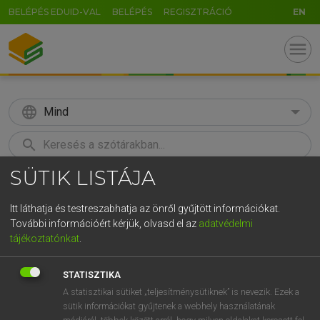
BELÉPÉS EDUID-VAL
BELÉPÉS
REGISZTRÁCIÓ
EN
menu
language
Mind
search
SÜTIK LISTÁJA
GR
KERESÉS
5
6
7
8
9
ö
ü
ó
Itt láthatja és testreszabhatja az önről gyűjtött információkat.
További információért kérjük, olvasd el az
adatvédelmi
r
t
z
u
i
o
p
ő
ú
LÁZÁR A. PÉTER, VARGA GYÖRGY
tájékoztatónkat
.
Angol−magyar egyetemes nagyszótár
g
h
j
k
l
é
á
ű
Ω
STATISZTIKA
v
b
n
m
,
.
-
AltGr
A statisztikai sütiket „teljesítménysütiknek” is nevezik. Ezek a
sütik információkat gyűjtenek a webhely használatának