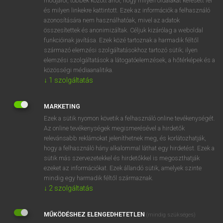
módjáról, többek között arról, hogy milyen oldalakat keresett fel
és milyen linkekre kattintott. Ezek az információk a felhasználó
VAN ELŐFIZETÉSED?
azonosítására nem használhatóak, mivel az adatok
összesítettek és anonimizáltak. Céljuk kizárólag a weboldal
Van előfizetésem a teljes szócikk megtekintéséhez.
funkcióinak javítása. Ezek közé tartoznak a harmadik féltől
származó elemzési szolgáltatásokhoz tartozó sütik; ilyen
BELÉPÉS
elemzési szolgáltatások a látogatóelemzések, a hőtérképek és a
közösségi médiaanalitika.
↓
1
szolgáltatás
MARKETING
Ezek a sütik nyomon követik a felhasználó online tevékenységét.
Az online tevékenységek megismerésével a hirdetők
NINCS ELŐFIZETÉSED?
relevánsabb reklámokat jeleníthetnek meg, és korlátozhatják,
Nincs regisztrációm és előfizetésem. A szótár 2 órás,
hogy a felhasználó hány alkalommal láthat egy hirdetést. Ezek a
díjmentes próbaverziójának elindításához regisztrálok és
sütik más szervezetekkel és hirdetőkkel is megoszthatják
belépek
.
ezeket az információkat. Ezek állandó sütik, amelyek szinte
mindig egy harmadik féltől származnak.
↓
2
szolgáltatás
REGISZTRÁCIÓ
MŰKÖDÉSHEZ ELENGEDHETETLEN
(mindig szükséges)