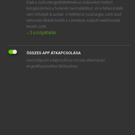
Ezek a sütik elengedhetetlenek az oldalunkon történő
böngészéshez,a funkciók használatához, és a felhasználók
nem tilthatják le azokat. A feltétlenül szükséges sütik közé
Lázár A. Péter, Varga György
tartoznak többek között a személyre szabott beállításokat
ANGOL−MAGYAR EGYETEMES NAGYSZÓTÁR
kezelő sütik.
↓
3
szolgáltatás
Kapcsolódó anyagok
defacement
ÖSSZES APP ÁTKAPCSOLÁSA
de facto
Használja ezt a kapcsolót az összes alkalmazás
defamation
engedélyezéséhez/letiltásához.
defamation lawsuit
defamatory
defame
defang
default
default document