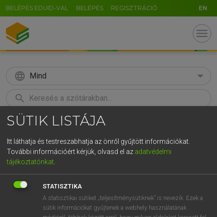
BELÉPÉS EDUID-VAL
BELÉPÉS
REGISZTRÁCIÓ
EN
menu
language
Mind
search
SÜTIK LISTÁJA
GR
KERESÉS
5
6
7
8
9
ö
ü
ó
Itt láthatja és testreszabhatja az önről gyűjtött információkat.
További információért kérjük, olvasd el az
adatvédelmi
r
t
z
u
i
o
p
ő
ú
MAGAY TAMÁS
tájékoztatónkat
.
Magyar−angol szótár
g
h
j
k
l
é
á
ű
Ω
STATISZTIKA
v
b
n
m
,
.
-
AltGr
A statisztikai sütiket „teljesítménysütiknek” is nevezik. Ezek a
sütik információkat gyűjtenek a webhely használatának