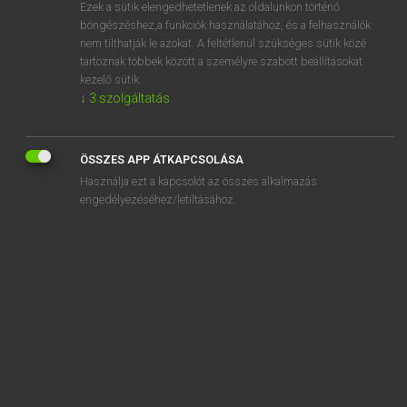
Ezek a sütik elengedhetetlenek az oldalunkon történő
böngészéshez,a funkciók használatához, és a felhasználók
nem tilthatják le azokat. A feltétlenül szükséges sütik közé
Magay Tamás
tartoznak többek között a személyre szabott beállításokat
MAGYAR−ANGOL SZÓTÁR
kezelő sütik.
↓
3
szolgáltatás
Kapcsolódó anyagok
háborúsdi
ÖSSZES APP ÁTKAPCSOLÁSA
háborúskodás
Használja ezt a kapcsolót az összes alkalmazás
háborúskodik
engedélyezéséhez/letiltásához.
háborúzik
habos
habozás
habozik
Habsburg
Habsburg-ház