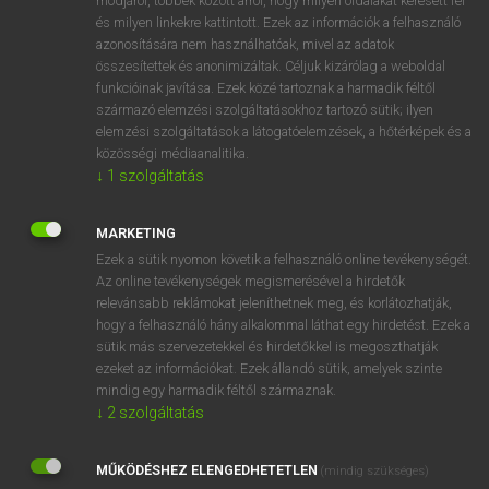
módjáról, többek között arról, hogy milyen oldalakat keresett fel
és milyen linkekre kattintott. Ezek az információk a felhasználó
VAN ELŐFIZETÉSED?
azonosítására nem használhatóak, mivel az adatok
összesítettek és anonimizáltak. Céljuk kizárólag a weboldal
Van előfizetésem a teljes szócikk megtekintéséhez.
funkcióinak javítása. Ezek közé tartoznak a harmadik féltől
származó elemzési szolgáltatásokhoz tartozó sütik; ilyen
BELÉPÉS
elemzési szolgáltatások a látogatóelemzések, a hőtérképek és a
közösségi médiaanalitika.
↓
1
szolgáltatás
MARKETING
Ezek a sütik nyomon követik a felhasználó online tevékenységét.
Az online tevékenységek megismerésével a hirdetők
NINCS ELŐFIZETÉSED?
relevánsabb reklámokat jeleníthetnek meg, és korlátozhatják,
Nincs regisztrációm és előfizetésem. A szótár 2 órás,
hogy a felhasználó hány alkalommal láthat egy hirdetést. Ezek a
díjmentes próbaverziójának elindításához regisztrálok és
sütik más szervezetekkel és hirdetőkkel is megoszthatják
belépek
.
ezeket az információkat. Ezek állandó sütik, amelyek szinte
mindig egy harmadik féltől származnak.
↓
2
szolgáltatás
REGISZTRÁCIÓ
MŰKÖDÉSHEZ ELENGEDHETETLEN
(mindig szükséges)