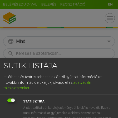
BELÉPÉS EDUID-VAL
BELÉPÉS
REGISZTRÁCIÓ
EN
menu
language
Mind
search
SÜTIK LISTÁJA
GR
KERESÉS
5
6
7
8
9
ö
ü
ó
Itt láthatja és testreszabhatja az önről gyűjtött információkat.
További információért kérjük, olvasd el az
adatvédelmi
r
t
z
u
i
o
p
ő
ú
MAGAY TAMÁS
tájékoztatónkat
.
Magyar−angol szótár
g
h
j
k
l
é
á
ű
Ω
STATISZTIKA
v
b
n
m
,
.
-
AltGr
A statisztikai sütiket „teljesítménysütiknek” is nevezik. Ezek a
sütik információkat gyűjtenek a webhely használatának