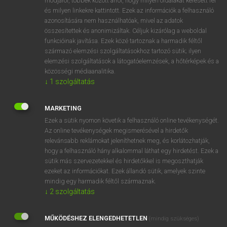
módjáról, többek között arról, hogy milyen oldalakat keresett fel
és milyen linkekre kattintott. Ezek az információk a felhasználó
VAN ELŐFIZETÉSED?
azonosítására nem használhatóak, mivel az adatok
összesítettek és anonimizáltak. Céljuk kizárólag a weboldal
Van előfizetésem a teljes szócikk megtekintéséhez.
funkcióinak javítása. Ezek közé tartoznak a harmadik féltől
származó elemzési szolgáltatásokhoz tartozó sütik; ilyen
BELÉPÉS
elemzési szolgáltatások a látogatóelemzések, a hőtérképek és a
közösségi médiaanalitika.
↓
1
szolgáltatás
MARKETING
Ezek a sütik nyomon követik a felhasználó online tevékenységét.
Az online tevékenységek megismerésével a hirdetők
NINCS ELŐFIZETÉSED?
relevánsabb reklámokat jeleníthetnek meg, és korlátozhatják,
Nincs regisztrációm és előfizetésem. A szótár 2 órás,
hogy a felhasználó hány alkalommal láthat egy hirdetést. Ezek a
díjmentes próbaverziójának elindításához regisztrálok és
sütik más szervezetekkel és hirdetőkkel is megoszthatják
belépek
.
ezeket az információkat. Ezek állandó sütik, amelyek szinte
mindig egy harmadik féltől származnak.
↓
2
szolgáltatás
REGISZTRÁCIÓ
MŰKÖDÉSHEZ ELENGEDHETETLEN
(mindig szükséges)