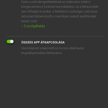
Ezek a sütik elengedhetetlenek az oldalunkon történő
böngészéshez,a funkciók használatához, és a felhasználók
nem tilthatják le azokat. A feltétlenül szükséges sütik közé
Magay Tamás
tartoznak többek között a személyre szabott beállításokat
MAGYAR−ANGOL SZÓTÁR
kezelő sütik.
↓
3
szolgáltatás
Kapcsolódó anyagok
háborúpárti
ÖSSZES APP ÁTKAPCSOLÁSA
háborús
Használja ezt a kapcsolót az összes alkalmazás
háborúság
engedélyezéséhez/letiltásához.
háborúsdi
háborúskodás
háborúskodik
háborúzik
habos
habozás