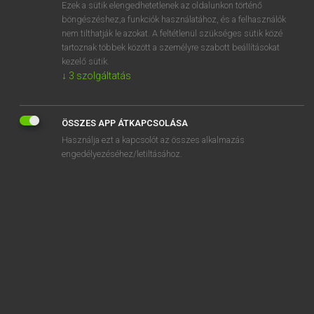
Ezek a sütik elengedhetetlenek az oldalunkon történő
böngészéshez,a funkciók használatához, és a felhasználók
nem tilthatják le azokat. A feltétlenül szükséges sütik közé
Magay Tamás
tartoznak többek között a személyre szabott beállításokat
MAGYAR−ANGOL SZÓTÁR
kezelő sütik.
↓
3
szolgáltatás
Kapcsolódó anyagok
gondolatsor
ÖSSZES APP ÁTKAPCSOLÁSA
gondolatszabadság
Használja ezt a kapcsolót az összes alkalmazás
gondolatszegény
engedélyezéséhez/letiltásához.
gondolattársítás
gondolatvilág
gondolkodás
gondolkodási
gondolkodásmód
gondolkodik