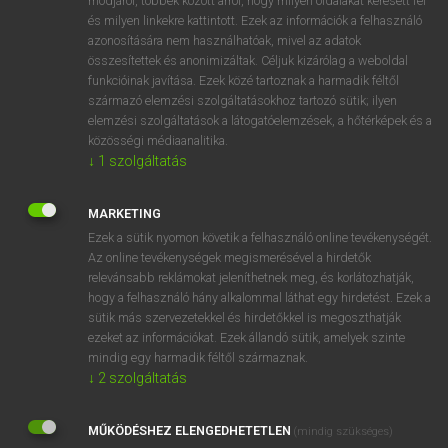
módjáról, többek között arról, hogy milyen oldalakat keresett fel
és milyen linkekre kattintott. Ezek az információk a felhasználó
VAN ELŐFIZETÉSED?
azonosítására nem használhatóak, mivel az adatok
összesítettek és anonimizáltak. Céljuk kizárólag a weboldal
Van előfizetésem a teljes szócikk megtekintéséhez.
funkcióinak javítása. Ezek közé tartoznak a harmadik féltől
származó elemzési szolgáltatásokhoz tartozó sütik; ilyen
BELÉPÉS
elemzési szolgáltatások a látogatóelemzések, a hőtérképek és a
közösségi médiaanalitika.
↓
1
szolgáltatás
MARKETING
Ezek a sütik nyomon követik a felhasználó online tevékenységét.
Az online tevékenységek megismerésével a hirdetők
NINCS ELŐFIZETÉSED?
relevánsabb reklámokat jeleníthetnek meg, és korlátozhatják,
Nincs regisztrációm és előfizetésem. A szótár 2 órás,
hogy a felhasználó hány alkalommal láthat egy hirdetést. Ezek a
díjmentes próbaverziójának elindításához regisztrálok és
sütik más szervezetekkel és hirdetőkkel is megoszthatják
belépek
.
ezeket az információkat. Ezek állandó sütik, amelyek szinte
mindig egy harmadik féltől származnak.
↓
2
szolgáltatás
REGISZTRÁCIÓ
MŰKÖDÉSHEZ ELENGEDHETETLEN
(mindig szükséges)