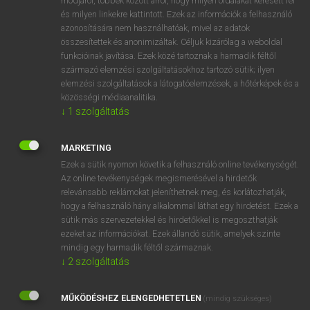
módjáról, többek között arról, hogy milyen oldalakat keresett fel
és milyen linkekre kattintott. Ezek az információk a felhasználó
VAN ELŐFIZETÉSED?
azonosítására nem használhatóak, mivel az adatok
összesítettek és anonimizáltak. Céljuk kizárólag a weboldal
Van előfizetésem a teljes szócikk megtekintéséhez.
funkcióinak javítása. Ezek közé tartoznak a harmadik féltől
származó elemzési szolgáltatásokhoz tartozó sütik; ilyen
BELÉPÉS
elemzési szolgáltatások a látogatóelemzések, a hőtérképek és a
közösségi médiaanalitika.
↓
1
szolgáltatás
MARKETING
Ezek a sütik nyomon követik a felhasználó online tevékenységét.
Az online tevékenységek megismerésével a hirdetők
NINCS ELŐFIZETÉSED?
relevánsabb reklámokat jeleníthetnek meg, és korlátozhatják,
Nincs regisztrációm és előfizetésem. A szótár 2 órás,
hogy a felhasználó hány alkalommal láthat egy hirdetést. Ezek a
díjmentes próbaverziójának elindításához regisztrálok és
sütik más szervezetekkel és hirdetőkkel is megoszthatják
belépek
.
ezeket az információkat. Ezek állandó sütik, amelyek szinte
mindig egy harmadik féltől származnak.
↓
2
szolgáltatás
REGISZTRÁCIÓ
MŰKÖDÉSHEZ ELENGEDHETETLEN
(mindig szükséges)