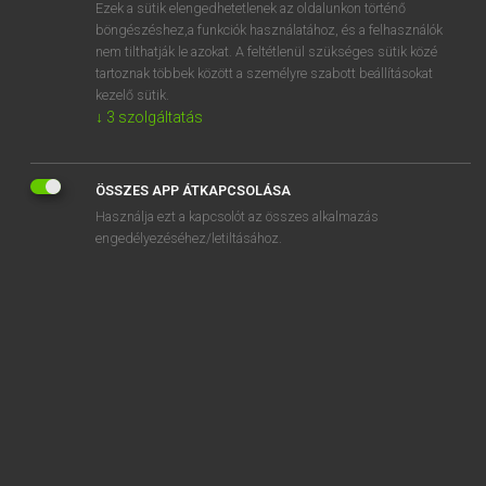
Ezek a sütik elengedhetetlenek az oldalunkon történő
böngészéshez,a funkciók használatához, és a felhasználók
nem tilthatják le azokat. A feltétlenül szükséges sütik közé
Magay Tamás
tartoznak többek között a személyre szabott beállításokat
MAGYAR−ANGOL SZÓTÁR
kezelő sütik.
↓
3
szolgáltatás
Kapcsolódó anyagok
gondolatmenet
ÖSSZES APP ÁTKAPCSOLÁSA
gondolatolvasás
Használja ezt a kapcsolót az összes alkalmazás
gondolatrendszer
engedélyezéséhez/letiltásához.
gondolatsor
gondolatszabadság
gondolatszegény
gondolattársítás
gondolatvilág
gondolkodás