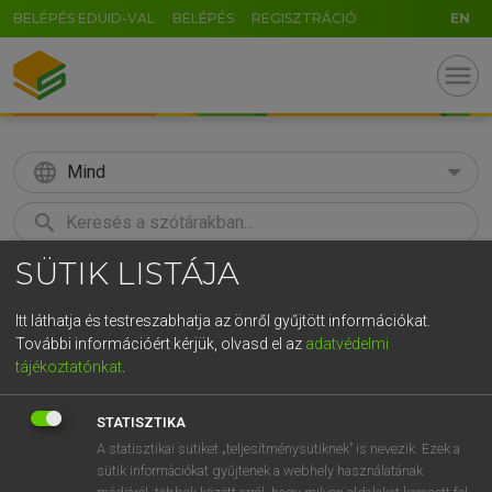
BELÉPÉS EDUID-VAL
BELÉPÉS
REGISZTRÁCIÓ
EN
menu
language
Mind
search
SÜTIK LISTÁJA
GR
KERESÉS
5
6
7
8
9
ö
ü
ó
Itt láthatja és testreszabhatja az önről gyűjtött információkat.
További információért kérjük, olvasd el az
adatvédelmi
r
t
z
u
i
o
p
ő
ú
MAGAY TAMÁS
tájékoztatónkat
.
Magyar−angol szótár
g
h
j
k
l
é
á
ű
Ω
STATISZTIKA
v
b
n
m
,
.
-
AltGr
A statisztikai sütiket „teljesítménysütiknek” is nevezik. Ezek a
sütik információkat gyűjtenek a webhely használatának