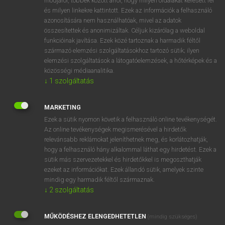
módjáról, többek között arról, hogy milyen oldalakat keresett fel
és milyen linkekre kattintott. Ezek az információk a felhasználó
VAN ELŐFIZETÉSED?
azonosítására nem használhatóak, mivel az adatok
összesítettek és anonimizáltak. Céljuk kizárólag a weboldal
Van előfizetésem a teljes szócikk megtekintéséhez.
funkcióinak javítása. Ezek közé tartoznak a harmadik féltől
származó elemzési szolgáltatásokhoz tartozó sütik; ilyen
BELÉPÉS
elemzési szolgáltatások a látogatóelemzések, a hőtérképek és a
közösségi médiaanalitika.
↓
1
szolgáltatás
MARKETING
Ezek a sütik nyomon követik a felhasználó online tevékenységét.
Az online tevékenységek megismerésével a hirdetők
NINCS ELŐFIZETÉSED?
relevánsabb reklámokat jeleníthetnek meg, és korlátozhatják,
Nincs regisztrációm és előfizetésem. A szótár 2 órás,
hogy a felhasználó hány alkalommal láthat egy hirdetést. Ezek a
díjmentes próbaverziójának elindításához regisztrálok és
sütik más szervezetekkel és hirdetőkkel is megoszthatják
belépek
.
ezeket az információkat. Ezek állandó sütik, amelyek szinte
mindig egy harmadik féltől származnak.
↓
2
szolgáltatás
REGISZTRÁCIÓ
MŰKÖDÉSHEZ ELENGEDHETETLEN
(mindig szükséges)