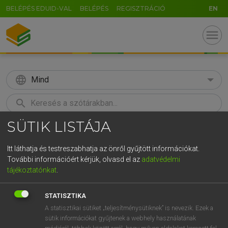
BELÉPÉS EDUID-VAL
BELÉPÉS
REGISZTRÁCIÓ
EN
menu
language
Mind
search
SÜTIK LISTÁJA
GR
KERESÉS
5
6
7
8
9
ö
ü
ó
Itt láthatja és testreszabhatja az önről gyűjtött információkat.
További információért kérjük, olvasd el az
adatvédelmi
r
t
z
u
i
o
p
ő
ú
MAGAY TAMÁS
tájékoztatónkat
.
Magyar−angol szótár
g
h
j
k
l
é
á
ű
Ω
STATISZTIKA
v
b
n
m
,
.
-
AltGr
A statisztikai sütiket „teljesítménysütiknek” is nevezik. Ezek a
sütik információkat gyűjtenek a webhely használatának