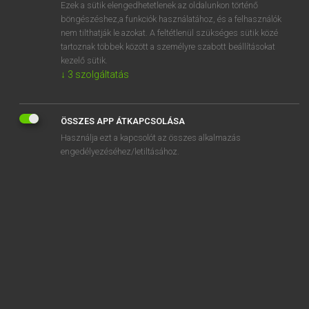
Ezek a sütik elengedhetetlenek az oldalunkon történő
böngészéshez,a funkciók használatához, és a felhasználók
nem tilthatják le azokat. A feltétlenül szükséges sütik közé
Magay Tamás
tartoznak többek között a személyre szabott beállításokat
MAGYAR−ANGOL SZÓTÁR
kezelő sütik.
↓
3
szolgáltatás
Kapcsolódó anyagok
folyamatosság
ÖSSZES APP ÁTKAPCSOLÁSA
folyamhajózás
Használja ezt a kapcsolót az összes alkalmazás
folyami
engedélyezéséhez/letiltásához.
folyamkilométer
folyammeder
folyamodik
folyamodvány
folyamőr
folyamőrség