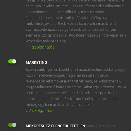
módjáról, többek között arról, hogy milyen oldalakat keresett fel
és milyen linkekre kattintott. Ezek az információk a felhasználó
VAN ELŐFIZETÉSED?
azonosítására nem használhatóak, mivel az adatok
összesítettek és anonimizáltak. Céljuk kizárólag a weboldal
Van előfizetésem a teljes szócikk megtekintéséhez.
funkcióinak javítása. Ezek közé tartoznak a harmadik féltől
származó elemzési szolgáltatásokhoz tartozó sütik; ilyen
BELÉPÉS
elemzési szolgáltatások a látogatóelemzések, a hőtérképek és a
közösségi médiaanalitika.
↓
1
szolgáltatás
MARKETING
Ezek a sütik nyomon követik a felhasználó online tevékenységét.
Az online tevékenységek megismerésével a hirdetők
NINCS ELŐFIZETÉSED?
relevánsabb reklámokat jeleníthetnek meg, és korlátozhatják,
Nincs regisztrációm és előfizetésem. A szótár 2 órás,
hogy a felhasználó hány alkalommal láthat egy hirdetést. Ezek a
díjmentes próbaverziójának elindításához regisztrálok és
sütik más szervezetekkel és hirdetőkkel is megoszthatják
belépek
.
ezeket az információkat. Ezek állandó sütik, amelyek szinte
mindig egy harmadik féltől származnak.
↓
2
szolgáltatás
REGISZTRÁCIÓ
MŰKÖDÉSHEZ ELENGEDHETETLEN
(mindig szükséges)