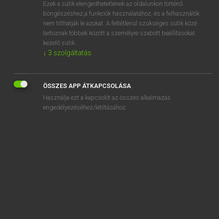
Ezek a sütik elengedhetetlenek az oldalunkon történő
böngészéshez,a funkciók használatához, és a felhasználók
nem tilthatják le azokat. A feltétlenül szükséges sütik közé
Lázár A. Péter, Varga György
tartoznak többek között a személyre szabott beállításokat
MAGYAR−ANGOL EGYETEMES NAGYSZÓTÁR
kezelő sütik.
↓
3
szolgáltatás
Kapcsolódó anyagok
méregpohár
ÖSSZES APP ÁTKAPCSOLÁSA
méregtelenedik
Használja ezt a kapcsolót az összes alkalmazás
méregtelenít
engedélyezéséhez/letiltásához.
méregtelenítés
méregtelenítő
méregtűrő
méregzöld
méregzsák
mereng