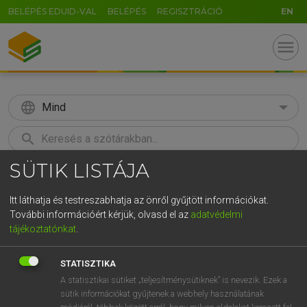
BELÉPÉS EDUID-VAL
BELÉPÉS
REGISZTRÁCIÓ
EN
menu
language
Mind
search
SÜTIK LISTÁJA
GR
KERESÉS
5
6
7
8
9
ö
ü
ó
Itt láthatja és testreszabhatja az önről gyűjtött információkat.
További információért kérjük, olvasd el az
adatvédelmi
r
t
z
u
i
o
p
ő
ú
LÁZÁR A. PÉTER, VARGA GYÖRGY
tájékoztatónkat
.
Magyar−angol egyetemes nagyszótár
g
h
j
k
l
é
á
ű
Ω
STATISZTIKA
v
b
n
m
,
.
-
AltGr
A statisztikai sütiket „teljesítménysütiknek” is nevezik. Ezek a
sütik információkat gyűjtenek a webhely használatának