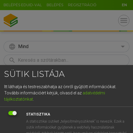
BELÉPÉS EDUID-VAL
BELÉPÉS
REGISZTRÁCIÓ
EN
menu
language
Mind
search
SÜTIK LISTÁJA
GR
KERESÉS
5
6
7
8
9
ö
ü
ó
Itt láthatja és testreszabhatja az önről gyűjtött információkat.
További információért kérjük, olvasd el az
adatvédelmi
r
t
z
u
i
o
p
ő
ú
LÁZÁR A. PÉTER, VARGA GYÖRGY
tájékoztatónkat
.
Magyar−angol egyetemes nagyszótár
g
h
j
k
l
é
á
ű
Ω
STATISZTIKA
v
b
n
m
,
.
-
AltGr
A statisztikai sütiket „teljesítménysütiknek” is nevezik. Ezek a
sütik információkat gyűjtenek a webhely használatának