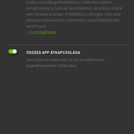
Ezek a sütik elengedhetetlenek az oldalunkon történő
böngészéshez,a funkciók használatához, és a felhasználók
nem tilthatják le azokat. A feltétlenül szükséges sütik közé
Lázár A. Péter, Varga György
tartoznak többek között a személyre szabott beállításokat
MAGYAR−ANGOL EGYETEMES NAGYSZÓTÁR
kezelő sütik.
↓
3
szolgáltatás
Kapcsolódó anyagok
méregtelenítés
ÖSSZES APP ÁTKAPCSOLÁSA
méregtelenítő
Használja ezt a kapcsolót az összes alkalmazás
méregtűrő
engedélyezéséhez/letiltásához.
méregzöld
méregzsák
mereng
merengés
merengő
merengve