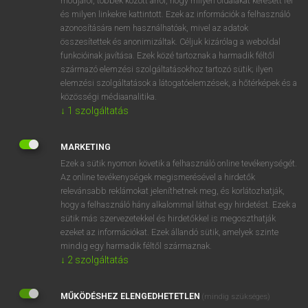
módjáról, többek között arról, hogy milyen oldalakat keresett fel
és milyen linkekre kattintott. Ezek az információk a felhasználó
VAN ELŐFIZETÉSED?
azonosítására nem használhatóak, mivel az adatok
összesítettek és anonimizáltak. Céljuk kizárólag a weboldal
Van előfizetésem a teljes szócikk megtekintéséhez.
funkcióinak javítása. Ezek közé tartoznak a harmadik féltől
származó elemzési szolgáltatásokhoz tartozó sütik; ilyen
BELÉPÉS
elemzési szolgáltatások a látogatóelemzések, a hőtérképek és a
közösségi médiaanalitika.
↓
1
szolgáltatás
MARKETING
Ezek a sütik nyomon követik a felhasználó online tevékenységét.
Az online tevékenységek megismerésével a hirdetők
NINCS ELŐFIZETÉSED?
relevánsabb reklámokat jeleníthetnek meg, és korlátozhatják,
Nincs regisztrációm és előfizetésem. A szótár 2 órás,
hogy a felhasználó hány alkalommal láthat egy hirdetést. Ezek a
díjmentes próbaverziójának elindításához regisztrálok és
sütik más szervezetekkel és hirdetőkkel is megoszthatják
belépek
.
ezeket az információkat. Ezek állandó sütik, amelyek szinte
mindig egy harmadik féltől származnak.
↓
2
szolgáltatás
REGISZTRÁCIÓ
MŰKÖDÉSHEZ ELENGEDHETETLEN
(mindig szükséges)