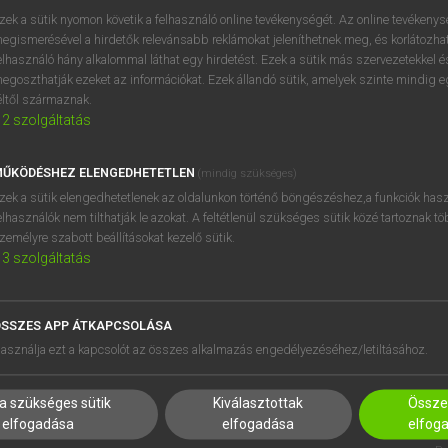
próbaverziójának elindítás
zek a sütik nyomon követik a felhasználó online tevékenységét. Az online tevékeny
BELÉPÉS
regisztrálok és
belépek
.
egismerésével a hirdetők relevánsabb reklámokat jeleníthetnek meg, és korlátozhat
elhasználó hány alkalommal láthat egy hirdetést. Ezek a sütik más szervezetekkel és
egoszthatják ezeket az információkat. Ezek állandó sütik, amelyek szinte mindig 
REGISZTRÁCIÓ
éltől származnak.
2
szolgáltatás
ŰKÖDÉSHEZ ELENGEDHETETLEN
(mindig szükséges)
zek a sütik elengedhetetlenek az oldalunkon történő böngészéshez,a funkciók hasz
elhasználók nem tilthatják le azokat. A feltétlenül szükséges sütik közé tartoznak t
zemélyre szabott beállításokat kezelő sütik.
3
szolgáltatás
SSZES APP ÁTKAPCSOLÁSA
HASZNÁLÓKNAK
SÚGÓ
asználja ezt a kapcsolót az összes alkalmazás engedélyezéséhez/letiltásához.
K
RÓLUNK
NTÉZMÉNYEKNEK
ELÉRHETŐSÉG
a szükséges sütik
Kiválasztottak
Összes
MEGOLDÁSOK
SÜTI BEÁLLÍTÁSOK
elfogadása
elfogadása
elfog