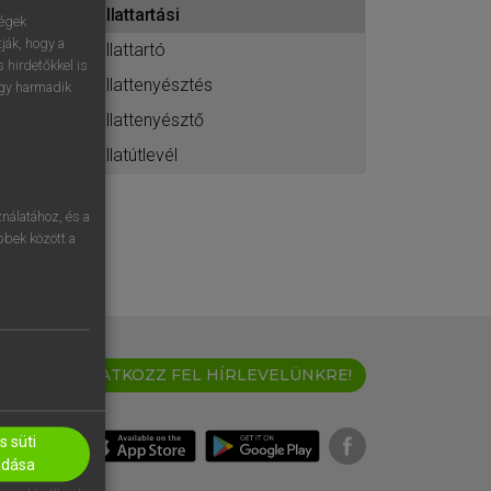
állattartási
ához
ségek
ják, hogy a
állattartó
 hirdetőkkel is
állattenyésztés
egy harmadik
állattenyésztő
állatútlevél
nálatához, és a
öbbek között a
IRATKOZZ FEL HÍRLEVELÜNKRE!
 süti
adása