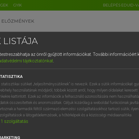
ÉGEK
GYIK
BELÉPÉS EDUID-V
ELŐZMÉNYEK
 LISTÁJA
és testreszabhatja az önről gyűjtött információkat.
További információért k
HU
DE
CN
FR
ES
IT
NL
RU
GR
adatvédelmi tájékoztatónkat
.
 A. PÉTER, VARGA GYÖRGY
1
2
3
4
5
6
7
8
9
yar−angol egyetemes nagyszótár
TATISZTIKA
q
w
e
r
t
z
u
i
 statisztikai sütiket „teljesítménysütiknek” is nevezik. Ezek a sütik információkat gy
ebhely használatának módjáról, többek között arról, hogy milyen oldalakat keresett 
a
s
d
f
g
h
j
k
l
é
inkekre kattintott. Ezek az információk a felhasználó azonosítására nem használható
datok összesítettek és anonimizáltak. Céljuk kizárólag a weboldal funkcióinak javít
í
y
x
c
v
b
n
m
,
.
artoznak a harmadik féltől származó elemzési szolgáltatásokhoz tartozó sütik; ilye
zolgáltatások a látogatóelemzések, a hőtérképek és a közösségi médiaanalitika.
VAN ELŐFIZETÉSED?
NINCS ELŐFIZETÉSED
1
szolgáltatás
előfizetésem a teljes szócikk
Nincs regisztrációm és előfiz
megtekintéséhez.
A szótár 2 órás, díjmente
MARKETING