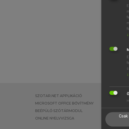
E
m
f
m
f
↓
M
E
f
s
↓
Ö
SZOTAR.NET APPLIKÁCIÓ
EGYÉNI FEL
H
MICROSOFT OFFICE BŐVÍTMÉNY
TANULÓKNA
BEÉPÜLŐ SZÓTÁRMODUL
OKTATÁSI I
Csak 
ONLINE NYELVVIZSGA
VÁLLALATI 