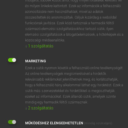
módjáról, többek között arról, hogy milyen oldalakat keresett fel
és milyen linkekre kattintott. Ezek az információk a felhasználó
VAN ELŐFIZETÉSED?
azonosítására nem használhatóak, mivel az adatok
összesítettek és anonimizáltak. Céljuk kizárólag a weboldal
Van előfizetésem a teljes szócikk megtekintéséhez.
funkcióinak javítása. Ezek közé tartoznak a harmadik féltől
származó elemzési szolgáltatásokhoz tartozó sütik; ilyen
BELÉPÉS
elemzési szolgáltatások a látogatóelemzések, a hőtérképek és a
közösségi médiaanalitika.
↓
1
szolgáltatás
MARKETING
Ezek a sütik nyomon követik a felhasználó online tevékenységét.
Az online tevékenységek megismerésével a hirdetők
NINCS ELŐFIZETÉSED?
relevánsabb reklámokat jeleníthetnek meg, és korlátozhatják,
Nincs regisztrációm és előfizetésem. A szótár 2 órás,
hogy a felhasználó hány alkalommal láthat egy hirdetést. Ezek a
díjmentes próbaverziójának elindításához regisztrálok és
sütik más szervezetekkel és hirdetőkkel is megoszthatják
belépek
.
ezeket az információkat. Ezek állandó sütik, amelyek szinte
mindig egy harmadik féltől származnak.
↓
2
szolgáltatás
REGISZTRÁCIÓ
MŰKÖDÉSHEZ ELENGEDHETETLEN
(mindig szükséges)