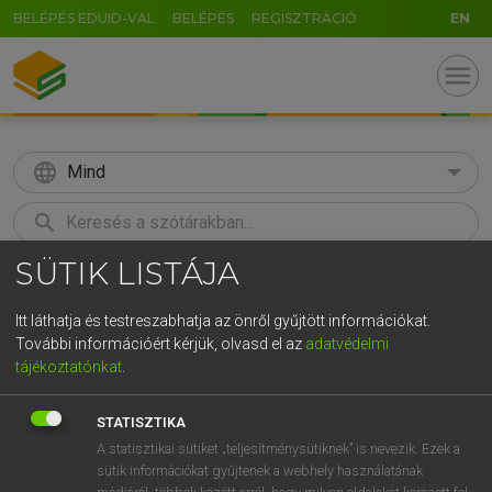
BELÉPÉS EDUID-VAL
BELÉPÉS
REGISZTRÁCIÓ
EN
menu
language
Mind
search
SÜTIK LISTÁJA
GR
KERESÉS
5
6
7
8
9
ö
ü
ó
Itt láthatja és testreszabhatja az önről gyűjtött információkat.
További információért kérjük, olvasd el az
adatvédelmi
r
t
z
u
i
o
p
ő
ú
LÁZÁR A. PÉTER, VARGA GYÖRGY
tájékoztatónkat
.
Magyar−angol egyetemes nagyszótár
g
h
j
k
l
é
á
ű
Ω
STATISZTIKA
v
b
n
m
,
.
-
AltGr
A statisztikai sütiket „teljesítménysütiknek” is nevezik. Ezek a
sütik információkat gyűjtenek a webhely használatának