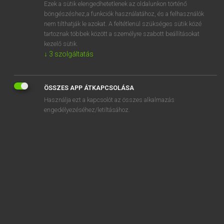
Ezek a sütik elengedhetetlenek az oldalunkon történő
böngészéshez,a funkciók használatához, és a felhasználók
nem tilthatják le azokat. A feltétlenül szükséges sütik közé
Lázár A. Péter, Varga György
tartoznak többek között a személyre szabott beállításokat
MAGYAR−ANGOL EGYETEMES NAGYSZÓTÁR
kezelő sütik.
↓
3
szolgáltatás
Kapcsolódó anyagok
állattan
ÖSSZES APP ÁTKAPCSOLÁSA
állattani
Használja ezt a kapcsolót az összes alkalmazás
állattartás
engedélyezéséhez/letiltásához.
állattartási
állattartó
állattenyésztés
állattenyésztő
állatútlevél
állatvágás