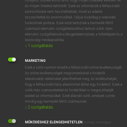
módjáról, többek között arról, hogy milyen oldalakat keresett fel
és milyen linkekre kattintott. Ezek az információk a felhasználó
VAN ELŐFIZETÉSED?
azonosítására nem használhatóak, mivel az adatok
összesítettek és anonimizáltak. Céljuk kizárólag a weboldal
Van előfizetésem a teljes szócikk megtekintéséhez.
funkcióinak javítása. Ezek közé tartoznak a harmadik féltől
származó elemzési szolgáltatásokhoz tartozó sütik; ilyen
BELÉPÉS
elemzési szolgáltatások a látogatóelemzések, a hőtérképek és a
közösségi médiaanalitika.
↓
1
szolgáltatás
MARKETING
Ezek a sütik nyomon követik a felhasználó online tevékenységét.
Az online tevékenységek megismerésével a hirdetők
NINCS ELŐFIZETÉSED?
relevánsabb reklámokat jeleníthetnek meg, és korlátozhatják,
Nincs regisztrációm és előfizetésem. A szótár 2 órás,
hogy a felhasználó hány alkalommal láthat egy hirdetést. Ezek a
díjmentes próbaverziójának elindításához regisztrálok és
sütik más szervezetekkel és hirdetőkkel is megoszthatják
belépek
.
ezeket az információkat. Ezek állandó sütik, amelyek szinte
mindig egy harmadik féltől származnak.
↓
2
szolgáltatás
REGISZTRÁCIÓ
MŰKÖDÉSHEZ ELENGEDHETETLEN
(mindig szükséges)