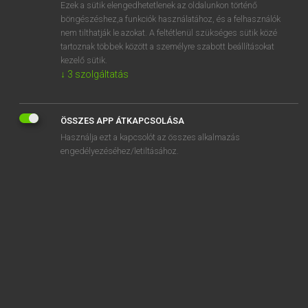
Ezek a sütik elengedhetetlenek az oldalunkon történő
böngészéshez,a funkciók használatához, és a felhasználók
nem tilthatják le azokat. A feltétlenül szükséges sütik közé
Lázár A. Péter, Varga György
tartoznak többek között a személyre szabott beállításokat
MAGYAR−ANGOL EGYETEMES NAGYSZÓTÁR
kezelő sütik.
↓
3
szolgáltatás
Kapcsolódó anyagok
irattartó
ÖSSZES APP ÁTKAPCSOLÁSA
irattartó szekrény
Használja ezt a kapcsolót az összes alkalmazás
irattasak
engedélyezéséhez/letiltásához.
irattáska
irdal
irdatlan
irdatlanul
irgalmas
irgalmasság