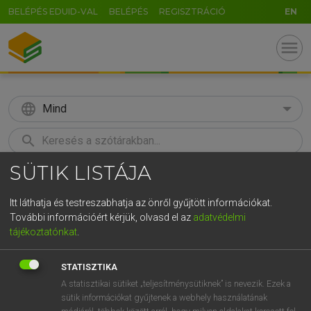
BELÉPÉS EDUID-VAL
BELÉPÉS
REGISZTRÁCIÓ
EN
menu
language
Mind
search
SÜTIK LISTÁJA
GR
KERESÉS
5
6
7
8
9
ö
ü
ó
Itt láthatja és testreszabhatja az önről gyűjtött információkat.
További információért kérjük, olvasd el az
adatvédelmi
r
t
z
u
i
o
p
ő
ú
LÁZÁR A. PÉTER, VARGA GYÖRGY
tájékoztatónkat
.
Magyar−angol egyetemes nagyszótár
g
h
j
k
l
é
á
ű
Ω
STATISZTIKA
v
b
n
m
,
.
-
AltGr
A statisztikai sütiket „teljesítménysütiknek” is nevezik. Ezek a
sütik információkat gyűjtenek a webhely használatának