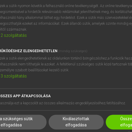
próbaverziójának elindítás
zek a sütik nyomon követik a felhasználó online tevékenységét. Az online tevékeny
BELÉPÉS
regisztrálok és
belépek
.
egismerésével a hirdetők relevánsabb reklámokat jeleníthetnek meg, és korlátozhat
elhasználó hány alkalommal láthat egy hirdetést. Ezek a sütik más szervezetekkel és
egoszthatják ezeket az információkat. Ezek állandó sütik, amelyek szinte mindig 
REGISZTRÁCIÓ
éltől származnak.
2
szolgáltatás
ŰKÖDÉSHEZ ELENGEDHETETLEN
(mindig szükséges)
zek a sütik elengedhetetlenek az oldalunkon történő böngészéshez,a funkciók hasz
elhasználók nem tilthatják le azokat. A feltétlenül szükséges sütik közé tartoznak t
zemélyre szabott beállításokat kezelő sütik.
3
szolgáltatás
SSZES APP ÁTKAPCSOLÁSA
HASZNÁLÓKNAK
SÚGÓ
asználja ezt a kapcsolót az összes alkalmazás engedélyezéséhez/letiltásához.
K
RÓLUNK
NTÉZMÉNYEKNEK
ELÉRHETŐSÉG
a szükséges sütik
Kiválasztottak
Összes
MEGOLDÁSOK
SÜTI BEÁLLÍTÁSOK
elfogadása
elfogadása
elfog