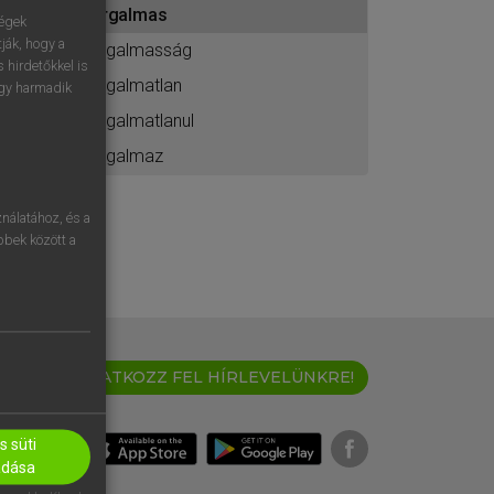
irgalmas
ához
ségek
ják, hogy a
irgalmasság
 hirdetőkkel is
irgalmatlan
egy harmadik
irgalmatlanul
irgalmaz
nálatához, és a
öbbek között a
IRATKOZZ FEL HÍRLEVELÜNKRE!
 süti
adása