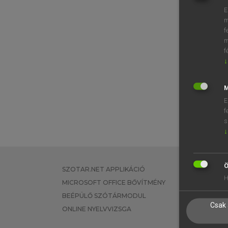
E
m
f
m
f
↓
M
E
f
s
↓
Ö
SZOTAR.NET APPLIKÁCIÓ
EGYÉNI FEL
H
MICROSOFT OFFICE BŐVÍTMÉNY
TANULÓKNA
BEÉPÜLŐ SZÓTÁRMODUL
OKTATÁSI I
Csak 
ONLINE NYELVVIZSGA
VÁLLALATI 