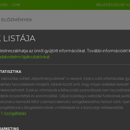
ÉGEK
GYIK
BELÉPÉS EDUID-V
ELŐZMÉNYEK
 LISTÁJA
és testreszabhatja az önről gyűjtött információkat.
További információért k
HU
DE
CN
FR
ES
IT
NL
RU
GR
adatvédelmi tájékoztatónkat
.
 A. PÉTER, VARGA GYÖRGY
1
2
3
4
5
6
7
8
9
yar−angol egyetemes nagyszótár
TATISZTIKA
q
w
e
r
t
z
u
i
 statisztikai sütiket „teljesítménysütiknek” is nevezik. Ezek a sütik információkat gy
ebhely használatának módjáról, többek között arról, hogy milyen oldalakat keresett 
a
s
d
f
g
h
j
k
l
é
inkekre kattintott. Ezek az információk a felhasználó azonosítására nem használható
datok összesítettek és anonimizáltak. Céljuk kizárólag a weboldal funkcióinak javít
í
y
x
c
v
b
n
m
,
.
artoznak a harmadik féltől származó elemzési szolgáltatásokhoz tartozó sütik; ilye
zolgáltatások a látogatóelemzések, a hőtérképek és a közösségi médiaanalitika.
VAN ELŐFIZETÉSED?
NINCS ELŐFIZETÉSED
1
szolgáltatás
előfizetésem a teljes szócikk
Nincs regisztrációm és előfiz
megtekintéséhez.
A szótár 2 órás, díjmente
MARKETING