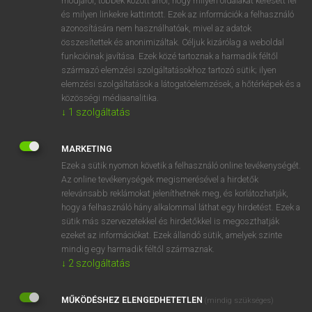
módjáról, többek között arról, hogy milyen oldalakat keresett fel
és milyen linkekre kattintott. Ezek az információk a felhasználó
VAN ELŐFIZETÉSED?
azonosítására nem használhatóak, mivel az adatok
összesítettek és anonimizáltak. Céljuk kizárólag a weboldal
Van előfizetésem a teljes szócikk megtekintéséhez.
funkcióinak javítása. Ezek közé tartoznak a harmadik féltől
származó elemzési szolgáltatásokhoz tartozó sütik; ilyen
BELÉPÉS
elemzési szolgáltatások a látogatóelemzések, a hőtérképek és a
közösségi médiaanalitika.
↓
1
szolgáltatás
MARKETING
Ezek a sütik nyomon követik a felhasználó online tevékenységét.
Az online tevékenységek megismerésével a hirdetők
NINCS ELŐFIZETÉSED?
relevánsabb reklámokat jeleníthetnek meg, és korlátozhatják,
Nincs regisztrációm és előfizetésem. A szótár 2 órás,
hogy a felhasználó hány alkalommal láthat egy hirdetést. Ezek a
díjmentes próbaverziójának elindításához regisztrálok és
sütik más szervezetekkel és hirdetőkkel is megoszthatják
belépek
.
ezeket az információkat. Ezek állandó sütik, amelyek szinte
mindig egy harmadik féltől származnak.
↓
2
szolgáltatás
REGISZTRÁCIÓ
MŰKÖDÉSHEZ ELENGEDHETETLEN
(mindig szükséges)