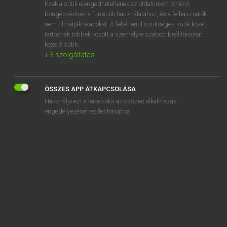
Ezek a sütik elengedhetetlenek az oldalunkon történő
böngészéshez,a funkciók használatához, és a felhasználók
nem tilthatják le azokat. A feltétlenül szükséges sütik közé
Lázár A. Péter, Varga György
tartoznak többek között a személyre szabott beállításokat
MAGYAR−ANGOL EGYETEMES NAGYSZÓTÁR
kezelő sütik.
↓
3
szolgáltatás
Kapcsolódó anyagok
impresszum
ÖSSZES APP ÁTKAPCSOLÁSA
imprimál
Használja ezt a kapcsolót az összes alkalmazás
imprimatúra
engedélyezéséhez/letiltásához.
improduktív
improduktivitás
improvizáció
improvizál
imprózás
imprózik