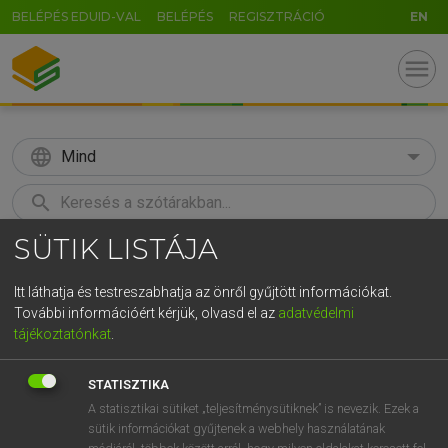
BELÉPÉS EDUID-VAL
BELÉPÉS
REGISZTRÁCIÓ
EN
menu
language
Mind
search
SÜTIK LISTÁJA
GR
KERESÉS
5
6
7
8
9
ö
ü
ó
Itt láthatja és testreszabhatja az önről gyűjtött információkat.
További információért kérjük, olvasd el az
adatvédelmi
r
t
z
u
i
o
p
ő
ú
LÁZÁR A. PÉTER, VARGA GYÖRGY
tájékoztatónkat
.
Magyar−angol egyetemes nagyszótár
g
h
j
k
l
é
á
ű
Ω
STATISZTIKA
v
b
n
m
,
.
-
AltGr
A statisztikai sütiket „teljesítménysütiknek” is nevezik. Ezek a
sütik információkat gyűjtenek a webhely használatának