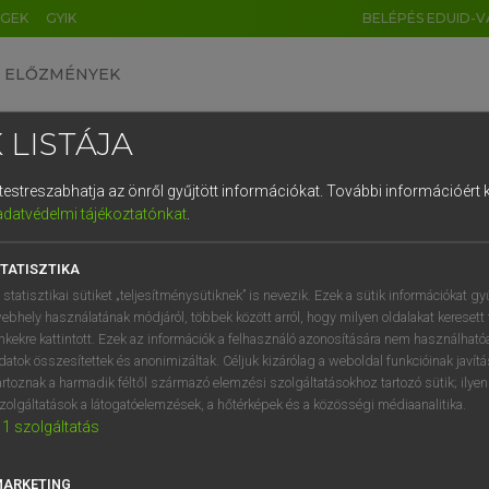
ÉGEK
GYIK
BELÉPÉS EDUID-V
ELŐZMÉNYEK
 LISTÁJA
és testreszabhatja az önről gyűjtött információkat.
További információért k
HU
DE
CN
FR
ES
IT
NL
RU
GR
adatvédelmi tájékoztatónkat
.
 A. PÉTER, VARGA GYÖRGY
1
2
3
4
5
6
7
8
9
yar−angol egyetemes nagyszótár
TATISZTIKA
q
w
e
r
t
z
u
i
 statisztikai sütiket „teljesítménysütiknek” is nevezik. Ezek a sütik információkat gy
ebhely használatának módjáról, többek között arról, hogy milyen oldalakat keresett 
a
s
d
f
g
h
j
k
l
é
inkekre kattintott. Ezek az információk a felhasználó azonosítására nem használható
datok összesítettek és anonimizáltak. Céljuk kizárólag a weboldal funkcióinak javít
í
y
x
c
v
b
n
m
,
.
artoznak a harmadik féltől származó elemzési szolgáltatásokhoz tartozó sütik; ilye
zolgáltatások a látogatóelemzések, a hőtérképek és a közösségi médiaanalitika.
VAN ELŐFIZETÉSED?
NINCS ELŐFIZETÉSED
1
szolgáltatás
előfizetésem a teljes szócikk
Nincs regisztrációm és előfiz
megtekintéséhez.
A szótár 2 órás, díjmente
MARKETING