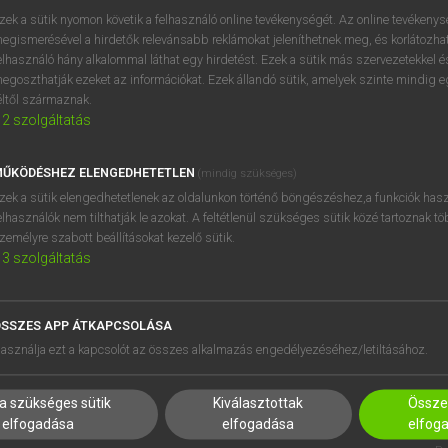
próbaverziójának elindítás
zek a sütik nyomon követik a felhasználó online tevékenységét. Az online tevékeny
BELÉPÉS
regisztrálok és
belépek
.
egismerésével a hirdetők relevánsabb reklámokat jeleníthetnek meg, és korlátozhat
elhasználó hány alkalommal láthat egy hirdetést. Ezek a sütik más szervezetekkel és
egoszthatják ezeket az információkat. Ezek állandó sütik, amelyek szinte mindig 
REGISZTRÁCIÓ
éltől származnak.
2
szolgáltatás
ŰKÖDÉSHEZ ELENGEDHETETLEN
(mindig szükséges)
zek a sütik elengedhetetlenek az oldalunkon történő böngészéshez,a funkciók hasz
elhasználók nem tilthatják le azokat. A feltétlenül szükséges sütik közé tartoznak t
zemélyre szabott beállításokat kezelő sütik.
3
szolgáltatás
SSZES APP ÁTKAPCSOLÁSA
HASZNÁLÓKNAK
SÚGÓ
asználja ezt a kapcsolót az összes alkalmazás engedélyezéséhez/letiltásához.
K
RÓLUNK
NTÉZMÉNYEKNEK
ELÉRHETŐSÉG
a szükséges sütik
Kiválasztottak
Összes
MEGOLDÁSOK
SÜTI BEÁLLÍTÁSOK
elfogadása
elfogadása
elfog