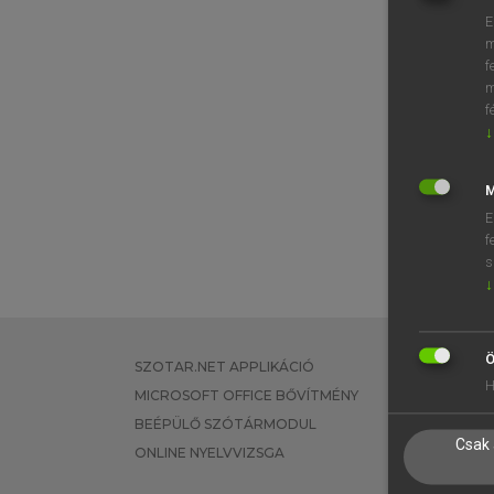
E
m
f
m
f
↓
M
E
f
s
↓
Ö
SZOTAR.NET APPLIKÁCIÓ
EGYÉNI FEL
H
MICROSOFT OFFICE BŐVÍTMÉNY
TANULÓKNA
BEÉPÜLŐ SZÓTÁRMODUL
OKTATÁSI I
Csak 
ONLINE NYELVVIZSGA
VÁLLALATI 