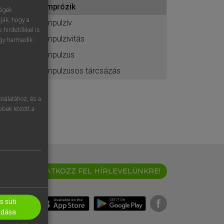
imprózik
ához
ségek
ják, hogy a
impulzív
 hirdetőkkel is
impulzivitás
egy harmadik
impulzus
impulzusos tárcsázás
nálatához, és a
öbbek között a
IRATKOZZ FEL HÍRLEVELÜNKRE!
 süti
adása