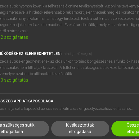
próbaverziójának elindítás
zek a sütik nyomon követik a felhasználó online tevékenységét. Az online tevékeny
BELÉPÉS
regisztrálok és
belépek
.
egismerésével a hirdetők relevánsabb reklámokat jeleníthetnek meg, és korlátozhat
elhasználó hány alkalommal láthat egy hirdetést. Ezek a sütik más szervezetekkel és
egoszthatják ezeket az információkat. Ezek állandó sütik, amelyek szinte mindig 
REGISZTRÁCIÓ
éltől származnak.
2
szolgáltatás
ŰKÖDÉSHEZ ELENGEDHETETLEN
(mindig szükséges)
zek a sütik elengedhetetlenek az oldalunkon történő böngészéshez,a funkciók hasz
elhasználók nem tilthatják le azokat. A feltétlenül szükséges sütik közé tartoznak t
zemélyre szabott beállításokat kezelő sütik.
3
szolgáltatás
SSZES APP ÁTKAPCSOLÁSA
HASZNÁLÓKNAK
SÚGÓ
asználja ezt a kapcsolót az összes alkalmazás engedélyezéséhez/letiltásához.
K
RÓLUNK
NTÉZMÉNYEKNEK
ELÉRHETŐSÉG
a szükséges sütik
Kiválasztottak
Összes
MEGOLDÁSOK
SÜTI BEÁLLÍTÁSOK
elfogadása
elfogadása
elfog