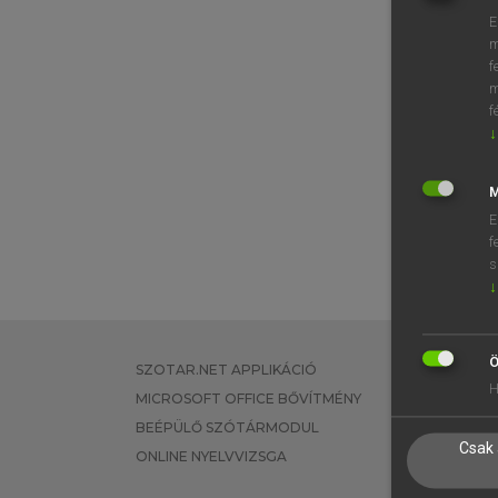
E
m
f
m
f
↓
M
E
f
s
↓
Ö
SZOTAR.NET APPLIKÁCIÓ
EGYÉNI FEL
H
MICROSOFT OFFICE BŐVÍTMÉNY
TANULÓKNA
BEÉPÜLŐ SZÓTÁRMODUL
OKTATÁSI I
Csak 
ONLINE NYELVVIZSGA
VÁLLALATI 