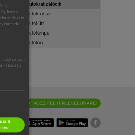
autokratizálódik
ához
ségek
ják, hogy a
autókrossz
 hirdetőkkel is
autókürt
egy harmadik
autólámpa
autológ
nálatához, és a
öbbek között a
IRATKOZZ FEL HÍRLEVELÜNKRE!
 süti
adása