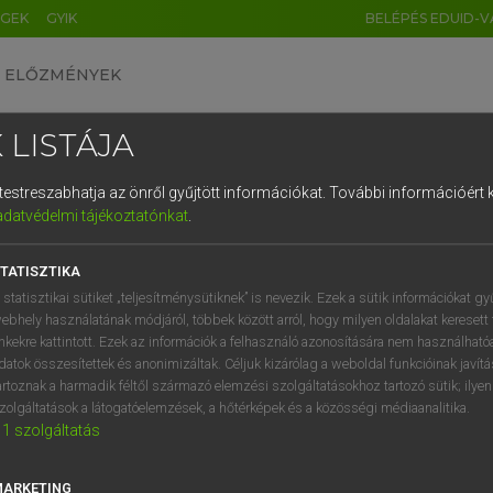
ÉGEK
GYIK
BELÉPÉS EDUID-V
ELŐZMÉNYEK
 LISTÁJA
és testreszabhatja az önről gyűjtött információkat.
További információért k
HU
DE
CN
FR
ES
IT
NL
RU
GR
adatvédelmi tájékoztatónkat
.
 A. PÉTER, VARGA GYÖRGY
1
2
3
4
5
6
7
8
9
yar−angol egyetemes nagyszótár
TATISZTIKA
q
w
e
r
t
z
u
i
 statisztikai sütiket „teljesítménysütiknek” is nevezik. Ezek a sütik információkat gy
ebhely használatának módjáról, többek között arról, hogy milyen oldalakat keresett 
a
s
d
f
g
h
j
k
l
é
inkekre kattintott. Ezek az információk a felhasználó azonosítására nem használható
datok összesítettek és anonimizáltak. Céljuk kizárólag a weboldal funkcióinak javít
í
y
x
c
v
b
n
m
,
.
artoznak a harmadik féltől származó elemzési szolgáltatásokhoz tartozó sütik; ilye
zolgáltatások a látogatóelemzések, a hőtérképek és a közösségi médiaanalitika.
VAN ELŐFIZETÉSED?
NINCS ELŐFIZETÉSED
1
szolgáltatás
előfizetésem a teljes szócikk
Nincs regisztrációm és előfiz
megtekintéséhez.
A szótár 2 órás, díjmente
MARKETING