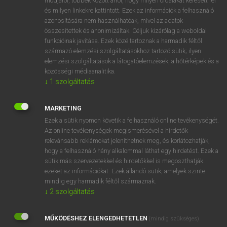
módjáról, többek között arról, hogy milyen oldalakat keresett fel
és milyen linkekre kattintott. Ezek az információk a felhasználó
VAN ELŐFIZETÉSED?
azonosítására nem használhatóak, mivel az adatok
összesítettek és anonimizáltak. Céljuk kizárólag a weboldal
Van előfizetésem a teljes szócikk megtekintéséhez.
funkcióinak javítása. Ezek közé tartoznak a harmadik féltől
származó elemzési szolgáltatásokhoz tartozó sütik; ilyen
BELÉPÉS
elemzési szolgáltatások a látogatóelemzések, a hőtérképek és a
közösségi médiaanalitika.
↓
1
szolgáltatás
MARKETING
Ezek a sütik nyomon követik a felhasználó online tevékenységét.
Az online tevékenységek megismerésével a hirdetők
NINCS ELŐFIZETÉSED?
relevánsabb reklámokat jeleníthetnek meg, és korlátozhatják,
Nincs regisztrációm és előfizetésem. A szótár 2 órás,
hogy a felhasználó hány alkalommal láthat egy hirdetést. Ezek a
díjmentes próbaverziójának elindításához regisztrálok és
sütik más szervezetekkel és hirdetőkkel is megoszthatják
belépek
.
ezeket az információkat. Ezek állandó sütik, amelyek szinte
mindig egy harmadik féltől származnak.
↓
2
szolgáltatás
REGISZTRÁCIÓ
MŰKÖDÉSHEZ ELENGEDHETETLEN
(mindig szükséges)