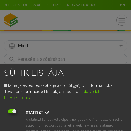
BELÉPÉS EDUID-VAL
BELÉPÉS
REGISZTRÁCIÓ
EN
menu
language
Mind
search
SÜTIK LISTÁJA
GR
KERESÉS
5
6
7
8
9
ö
ü
ó
Itt láthatja és testreszabhatja az önről gyűjtött információkat.
További információért kérjük, olvasd el az
adatvédelmi
r
t
z
u
i
o
p
ő
ú
LÁZÁR A. PÉTER, VARGA GYÖRGY
tájékoztatónkat
.
Magyar−angol egyetemes nagyszótár
g
h
j
k
l
é
á
ű
Ω
STATISZTIKA
v
b
n
m
,
.
-
AltGr
A statisztikai sütiket „teljesítménysütiknek” is nevezik. Ezek a
sütik információkat gyűjtenek a webhely használatának