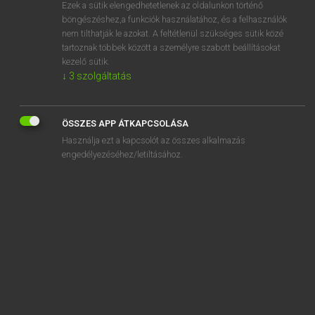
Ezek a sütik elengedhetetlenek az oldalunkon történő
böngészéshez,a funkciók használatához, és a felhasználók
nem tilthatják le azokat. A feltétlenül szükséges sütik közé
Lázár A. Péter, Varga György
tartoznak többek között a személyre szabott beállításokat
MAGYAR−ANGOL EGYETEMES NAGYSZÓTÁR
kezelő sütik.
↓
3
szolgáltatás
Kapcsolódó anyagok
autókölcsönzés
ÖSSZES APP ÁTKAPCSOLÁSA
autókölcsönző
Használja ezt a kapcsolót az összes alkalmazás
autóközlekedés
engedélyezéséhez/letiltásához.
autokrácia
autokrata
autokratikus
autokratikusan
autokratizálódik
autókrossz