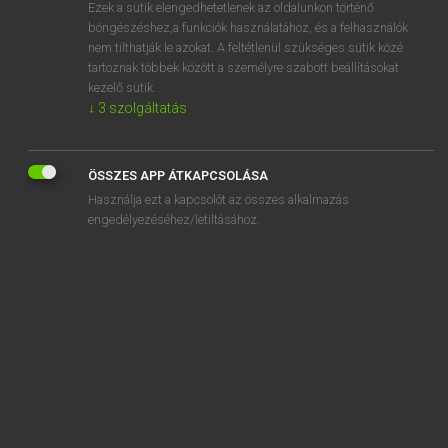
Ezek a sütik elengedhetetlenek az oldalunkon történő
böngészéshez,a funkciók használatához, és a felhasználók
nem tilthatják le azokat. A feltétlenül szükséges sütik közé
Lázár A. Péter, Varga György
tartoznak többek között a személyre szabott beállításokat
MAGYAR−ANGOL EGYETEMES NAGYSZÓTÁR
kezelő sütik.
↓
3
szolgáltatás
Kapcsolódó anyagok
vízelvezető árok
ÖSSZES APP ÁTKAPCSOLÁSA
vízelvezető cső
Használja ezt a kapcsolót az összes alkalmazás
vízenergia
engedélyezéséhez/letiltásához.
vízen futás
vizenyő
vizenyős
vízépítés
vízerőmű
vizes