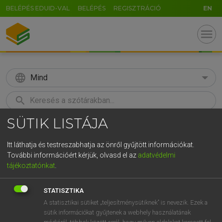
BELÉPÉS EDUID-VAL
BELÉPÉS
REGISZTRÁCIÓ
EN
menu
language
Mind
search
SÜTIK LISTÁJA
GR
KERESÉS
5
6
7
8
9
ö
ü
ó
Itt láthatja és testreszabhatja az önről gyűjtött információkat.
További információért kérjük, olvasd el az
adatvédelmi
r
t
z
u
i
o
p
ő
ú
LÁZÁR A. PÉTER, VARGA GYÖRGY
tájékoztatónkat
.
Magyar−angol egyetemes nagyszótár
g
h
j
k
l
é
á
ű
Ω
STATISZTIKA
v
b
n
m
,
.
-
AltGr
A statisztikai sütiket „teljesítménysütiknek” is nevezik. Ezek a
sütik információkat gyűjtenek a webhely használatának