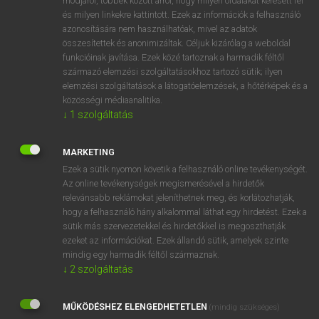
módjáról, többek között arról, hogy milyen oldalakat keresett fel
és milyen linkekre kattintott. Ezek az információk a felhasználó
VAN ELŐFIZETÉSED?
azonosítására nem használhatóak, mivel az adatok
összesítettek és anonimizáltak. Céljuk kizárólag a weboldal
Van előfizetésem a teljes szócikk megtekintéséhez.
funkcióinak javítása. Ezek közé tartoznak a harmadik féltől
származó elemzési szolgáltatásokhoz tartozó sütik; ilyen
BELÉPÉS
elemzési szolgáltatások a látogatóelemzések, a hőtérképek és a
közösségi médiaanalitika.
↓
1
szolgáltatás
MARKETING
Ezek a sütik nyomon követik a felhasználó online tevékenységét.
Az online tevékenységek megismerésével a hirdetők
NINCS ELŐFIZETÉSED?
relevánsabb reklámokat jeleníthetnek meg, és korlátozhatják,
Nincs regisztrációm és előfizetésem. A szótár 2 órás,
hogy a felhasználó hány alkalommal láthat egy hirdetést. Ezek a
díjmentes próbaverziójának elindításához regisztrálok és
sütik más szervezetekkel és hirdetőkkel is megoszthatják
belépek
.
ezeket az információkat. Ezek állandó sütik, amelyek szinte
mindig egy harmadik féltől származnak.
↓
2
szolgáltatás
REGISZTRÁCIÓ
MŰKÖDÉSHEZ ELENGEDHETETLEN
(mindig szükséges)