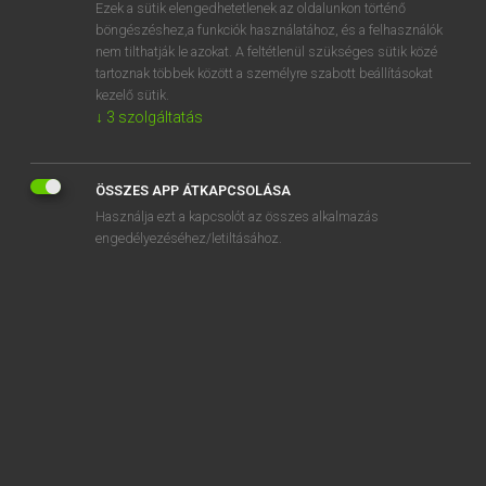
Ezek a sütik elengedhetetlenek az oldalunkon történő
böngészéshez,a funkciók használatához, és a felhasználók
nem tilthatják le azokat. A feltétlenül szükséges sütik közé
Lázár A. Péter, Varga György
tartoznak többek között a személyre szabott beállításokat
MAGYAR−ANGOL EGYETEMES NAGYSZÓTÁR
kezelő sütik.
↓
3
szolgáltatás
Kapcsolódó anyagok
vizelet-visszatartási nehézség
ÖSSZES APP ÁTKAPCSOLÁSA
vizeletvizsgálat
Használja ezt a kapcsolót az összes alkalmazás
vízellátás
engedélyezéséhez/letiltásához.
vízelnyelő
vízelvezetés
vízelvezető árok
vízelvezető cső
vízenergia
vízen futás