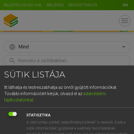
BELÉPÉS EDUID-VAL
BELÉPÉS
REGISZTRÁCIÓ
EN
menu
language
Mind
search
SÜTIK LISTÁJA
GR
KERESÉS
5
6
7
8
9
ö
ü
ó
Itt láthatja és testreszabhatja az önről gyűjtött információkat.
További információért kérjük, olvasd el az
adatvédelmi
r
t
z
u
i
o
p
ő
ú
LÁZÁR A. PÉTER, VARGA GYÖRGY
tájékoztatónkat
.
Magyar−angol egyetemes nagyszótár
g
h
j
k
l
é
á
ű
Ω
STATISZTIKA
v
b
n
m
,
.
-
AltGr
A statisztikai sütiket „teljesítménysütiknek” is nevezik. Ezek a
sütik információkat gyűjtenek a webhely használatának