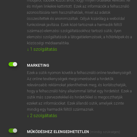
módjáról, többek között arról, hogy milyen oldalakat keresett fel
és milyen linkekre kattintott. Ezek az információk a felhasználó
VAN ELŐFIZETÉSED?
azonosítására nem használhatóak, mivel az adatok
összesítettek és anonimizáltak. Céljuk kizárólag a weboldal
Van előfizetésem a teljes szócikk megtekintéséhez.
funkcióinak javítása. Ezek közé tartoznak a harmadik féltől
származó elemzési szolgáltatásokhoz tartozó sütik; ilyen
BELÉPÉS
elemzési szolgáltatások a látogatóelemzések, a hőtérképek és a
közösségi médiaanalitika.
↓
1
szolgáltatás
MARKETING
Ezek a sütik nyomon követik a felhasználó online tevékenységét.
Az online tevékenységek megismerésével a hirdetők
NINCS ELŐFIZETÉSED?
relevánsabb reklámokat jeleníthetnek meg, és korlátozhatják,
Nincs regisztrációm és előfizetésem. A szótár 2 órás,
hogy a felhasználó hány alkalommal láthat egy hirdetést. Ezek a
díjmentes próbaverziójának elindításához regisztrálok és
sütik más szervezetekkel és hirdetőkkel is megoszthatják
belépek
.
ezeket az információkat. Ezek állandó sütik, amelyek szinte
mindig egy harmadik féltől származnak.
↓
2
szolgáltatás
REGISZTRÁCIÓ
MŰKÖDÉSHEZ ELENGEDHETETLEN
(mindig szükséges)