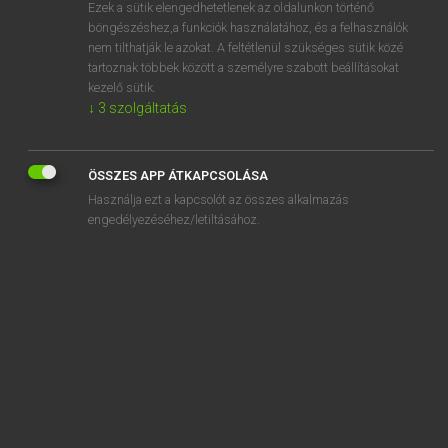
Ezek a sütik elengedhetetlenek az oldalunkon történő
böngészéshez,a funkciók használatához, és a felhasználók
nem tilthatják le azokat. A feltétlenül szükséges sütik közé
Lázár A. Péter, Varga György
tartoznak többek között a személyre szabott beállításokat
MAGYAR−ANGOL EGYETEMES NAGYSZÓTÁR
kezelő sütik.
↓
3
szolgáltatás
Kapcsolódó anyagok
vizeletminta
ÖSSZES APP ÁTKAPCSOLÁSA
vizeletürítés
Használja ezt a kapcsolót az összes alkalmazás
vizelet-visszatartás
engedélyezéséhez/letiltásához.
vizelet-visszatartási nehézség
vizeletvizsgálat
vízellátás
vízelnyelő
vízelvezetés
vízelvezető árok