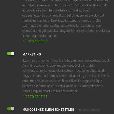
módjáról, többek között arról, hogy milyen oldalakat keresett fel
és milyen linkekre kattintott. Ezek az információk a felhasználó
VAN ELŐFIZETÉSED?
azonosítására nem használhatóak, mivel az adatok
összesítettek és anonimizáltak. Céljuk kizárólag a weboldal
Van előfizetésem a teljes szócikk megtekintéséhez.
funkcióinak javítása. Ezek közé tartoznak a harmadik féltől
származó elemzési szolgáltatásokhoz tartozó sütik; ilyen
BELÉPÉS
elemzési szolgáltatások a látogatóelemzések, a hőtérképek és a
közösségi médiaanalitika.
↓
1
szolgáltatás
MARKETING
Ezek a sütik nyomon követik a felhasználó online tevékenységét.
Az online tevékenységek megismerésével a hirdetők
NINCS ELŐFIZETÉSED?
relevánsabb reklámokat jeleníthetnek meg, és korlátozhatják,
Nincs regisztrációm és előfizetésem. A szótár 2 órás,
hogy a felhasználó hány alkalommal láthat egy hirdetést. Ezek a
díjmentes próbaverziójának elindításához regisztrálok és
sütik más szervezetekkel és hirdetőkkel is megoszthatják
belépek
.
ezeket az információkat. Ezek állandó sütik, amelyek szinte
mindig egy harmadik féltől származnak.
↓
2
szolgáltatás
REGISZTRÁCIÓ
MŰKÖDÉSHEZ ELENGEDHETETLEN
(mindig szükséges)