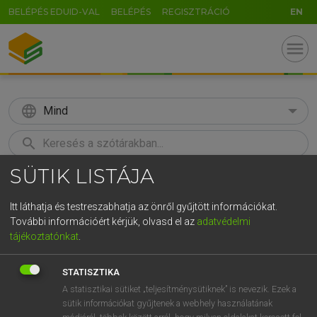
BELÉPÉS EDUID-VAL
BELÉPÉS
REGISZTRÁCIÓ
EN
menu
language
Mind
search
SÜTIK LISTÁJA
GR
KERESÉS
5
6
7
8
9
ö
ü
ó
Itt láthatja és testreszabhatja az önről gyűjtött információkat.
További információért kérjük, olvasd el az
adatvédelmi
r
t
z
u
i
o
p
ő
ú
LÁZÁR A. PÉTER, VARGA GYÖRGY
tájékoztatónkat
.
Magyar−angol egyetemes nagyszótár
g
h
j
k
l
é
á
ű
Ω
STATISZTIKA
v
b
n
m
,
.
-
AltGr
A statisztikai sütiket „teljesítménysütiknek” is nevezik. Ezek a
sütik információkat gyűjtenek a webhely használatának