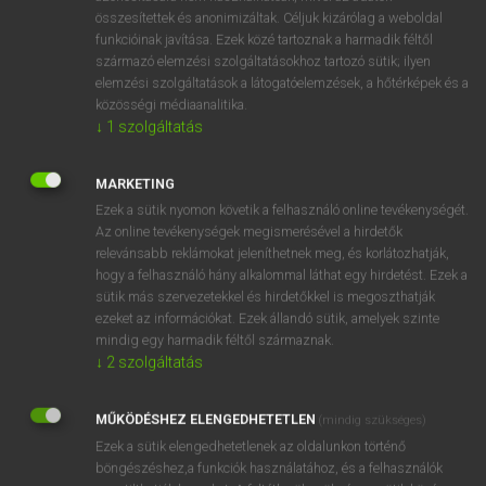
összesítettek és anonimizáltak. Céljuk kizárólag a weboldal
⚲ sóvárog
keresése szótárainkban
funkcióinak javítása. Ezek közé tartoznak a harmadik féltől
származó elemzési szolgáltatásokhoz tartozó sütik; ilyen
elemzési szolgáltatások a látogatóelemzések, a hőtérképek és a
közösségi médiaanalitika.
↓
1
szolgáltatás
DÍJMENTES ANGOL SZÓTÁR
soványodik
MARKETING
Ezek a sütik nyomon követik a felhasználó online tevékenységét.
soványság
Az online tevékenységek megismerésével a hirdetők
sóvár
relevánsabb reklámokat jeleníthetnek meg, és korlátozhatják,
hogy a felhasználó hány alkalommal láthat egy hirdetést. Ezek a
sóvárgás
sütik más szervezetekkel és hirdetőkkel is megoszthatják
ezeket az információkat. Ezek állandó sütik, amelyek szinte
sóvárog
mindig egy harmadik féltől származnak.
sovereign
↓
2
szolgáltatás
sovereignty
MŰKÖDÉSHEZ ELENGEDHETETLEN
(mindig szükséges)
soviet
Ezek a sütik elengedhetetlenek az oldalunkon történő
sovietology
böngészéshez,a funkciók használatához, és a felhasználók