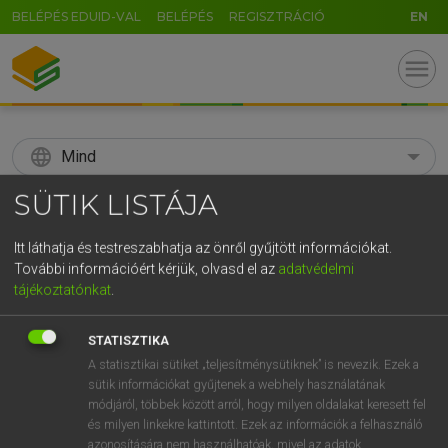
BELÉPÉS EDUID-VAL
BELÉPÉS
REGISZTRÁCIÓ
EN
menu
language
Mind
SÜTIK LISTÁJA
search
GR
Itt láthatja és testreszabhatja az önről gyűjtött információkat.
KERESÉS
További információért kérjük, olvasd el az
adatvédelmi
5
6
7
8
9
ö
ü
ó
tájékoztatónkat
.
r
t
z
u
i
o
p
ő
ú
Díjmentes angol szótár
STATISZTIKA
g
h
j
k
l
é
á
ű
Ω
A statisztikai sütiket „teljesítménysütiknek” is nevezik. Ezek a
ige
sóvárog
covet
sg
sütik információkat gyűjtenek a webhely használatának
v
b
n
m
,
.
-
AltGr
vki
;
vmi után
long/sigh/yearn for sy/sg
módjáról, többek között arról, hogy milyen oldalakat keresett fel
és milyen linkekre kattintott. Ezek az információk a felhasználó
azonosítására nem használhatóak, mivel az adatok