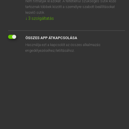
nem tilthatják le azokat. A feltétlenül szükséges sütik közé
tartoznak többek között a személyre szabott beállításokat
kezelő sütik.
↓
3
szolgáltatás
SZOTAR.NET APPLIKÁCIÓ
MICROSOFT OFFICE BŐVÍTMÉNY
ÖSSZES APP ÁTKAPCSOLÁSA
BEÉPÜLŐ SZÓTÁRMODUL
Használja ezt a kapcsolót az összes alkalmazás
ONLINE NYELVVIZSGA
engedélyezéséhez/letiltásához.
EGYÉNI FELHASZNÁLÓKNAK
TANULÓKNAK
OKTATÁSI INTÉZMÉNYEKNEK
VÁLLALATI MEGOLDÁSOK
SÚGÓ
RÓLUNK
ELÉRHETŐSÉG
SÜTI BEÁLLÍTÁSOK