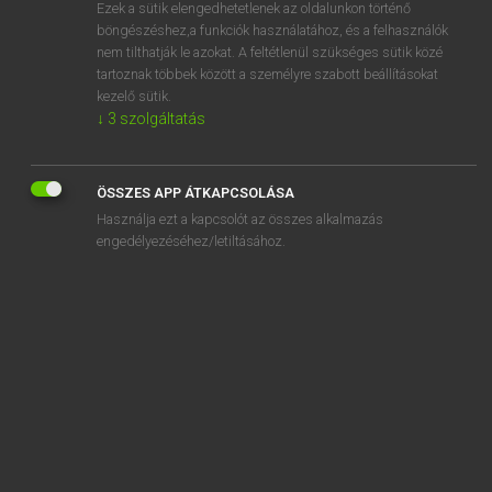
Ezek a sütik elengedhetetlenek az oldalunkon történő
böngészéshez,a funkciók használatához, és a felhasználók
nem tilthatják le azokat. A feltétlenül szükséges sütik közé
Lázár A. Péter, Varga György
tartoznak többek között a személyre szabott beállításokat
MAGYAR−ANGOL EGYETEMES NAGYSZÓTÁR
kezelő sütik.
↓
3
szolgáltatás
Kapcsolódó anyagok
üresség
ÖSSZES APP ÁTKAPCSOLÁSA
űrfizika
Használja ezt a kapcsolót az összes alkalmazás
ürge
engedélyezéséhez/letiltásához.
űrhaderő
űrhajó
űrhajós
űrhajósöltözet
űrhajósruha
űrhajózás