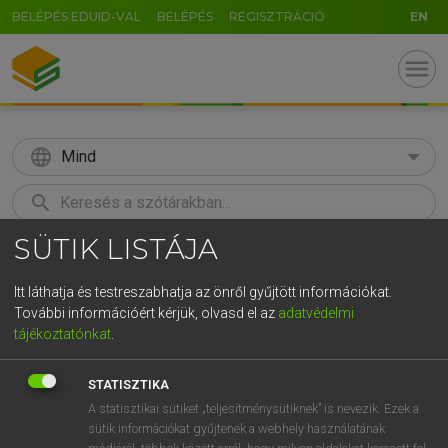
BELÉPÉS EDUID-VAL
BELÉPÉS
REGISZTRÁCIÓ
EN
menu
language
Mind
search
SÜTIK LISTÁJA
GR
KERESÉS
5
6
7
8
9
ö
ü
ó
Itt láthatja és testreszabhatja az önről gyűjtött információkat.
További információért kérjük, olvasd el az
adatvédelmi
r
t
z
u
i
o
p
ő
ú
LÁZÁR A. PÉTER, VARGA GYÖRGY
tájékoztatónkat
.
Magyar−angol egyetemes nagyszótár
g
h
j
k
l
é
á
ű
Ω
STATISZTIKA
v
b
n
m
,
.
-
AltGr
A statisztikai sütiket „teljesítménysütiknek” is nevezik. Ezek a
sütik információkat gyűjtenek a webhely használatának