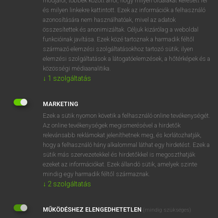
módjáról, többek között arról, hogy milyen oldalakat keresett fel
és milyen linkekre kattintott. Ezek az információk a felhasználó
VAN ELŐFIZETÉSED?
azonosítására nem használhatóak, mivel az adatok
összesítettek és anonimizáltak. Céljuk kizárólag a weboldal
Van előfizetésem a teljes szócikk megtekintéséhez.
funkcióinak javítása. Ezek közé tartoznak a harmadik féltől
származó elemzési szolgáltatásokhoz tartozó sütik; ilyen
BELÉPÉS
elemzési szolgáltatások a látogatóelemzések, a hőtérképek és a
közösségi médiaanalitika.
↓
1
szolgáltatás
MARKETING
Ezek a sütik nyomon követik a felhasználó online tevékenységét.
Az online tevékenységek megismerésével a hirdetők
NINCS ELŐFIZETÉSED?
relevánsabb reklámokat jeleníthetnek meg, és korlátozhatják,
Nincs regisztrációm és előfizetésem. A szótár 2 órás,
hogy a felhasználó hány alkalommal láthat egy hirdetést. Ezek a
díjmentes próbaverziójának elindításához regisztrálok és
sütik más szervezetekkel és hirdetőkkel is megoszthatják
belépek
.
ezeket az információkat. Ezek állandó sütik, amelyek szinte
mindig egy harmadik féltől származnak.
↓
2
szolgáltatás
REGISZTRÁCIÓ
MŰKÖDÉSHEZ ELENGEDHETETLEN
(mindig szükséges)