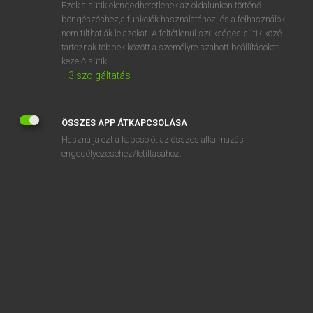
Ezek a sütik elengedhetetlenek az oldalunkon történő
böngészéshez,a funkciók használatához, és a felhasználók
nem tilthatják le azokat. A feltétlenül szükséges sütik közé
Lázár A. Péter, Varga György
tartoznak többek között a személyre szabott beállításokat
MAGYAR−ANGOL EGYETEMES NAGYSZÓTÁR
kezelő sütik.
↓
3
szolgáltatás
Kapcsolódó anyagok
űrhajó
ÖSSZES APP ÁTKAPCSOLÁSA
űrhajós
Használja ezt a kapcsolót az összes alkalmazás
űrhajósöltözet
engedélyezéséhez/letiltásához.
űrhajósruha
űrhajózás
űrhulladék
űridőjárás
ürít
űrjármű