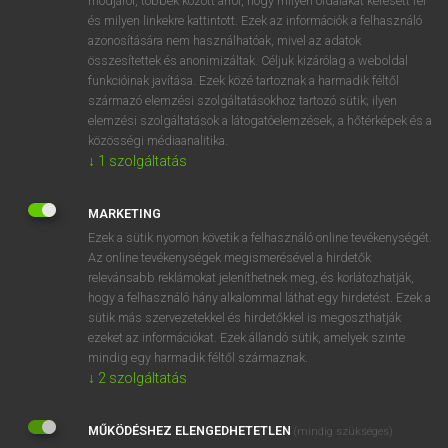
módjáról, többek között arról, hogy milyen oldalakat keresett fel
és milyen linkekre kattintott. Ezek az információk a felhasználó
VAN ELŐFIZETÉSED?
azonosítására nem használhatóak, mivel az adatok
összesítettek és anonimizáltak. Céljuk kizárólag a weboldal
Van előfizetésem a teljes szócikk megtekintéséhez.
funkcióinak javítása. Ezek közé tartoznak a harmadik féltől
származó elemzési szolgáltatásokhoz tartozó sütik; ilyen
BELÉPÉS
elemzési szolgáltatások a látogatóelemzések, a hőtérképek és a
közösségi médiaanalitika.
↓
1
szolgáltatás
MARKETING
Ezek a sütik nyomon követik a felhasználó online tevékenységét.
Az online tevékenységek megismerésével a hirdetők
NINCS ELŐFIZETÉSED?
relevánsabb reklámokat jeleníthetnek meg, és korlátozhatják,
Nincs regisztrációm és előfizetésem. A szótár 2 órás,
hogy a felhasználó hány alkalommal láthat egy hirdetést. Ezek a
díjmentes próbaverziójának elindításához regisztrálok és
sütik más szervezetekkel és hirdetőkkel is megoszthatják
belépek
.
ezeket az információkat. Ezek állandó sütik, amelyek szinte
mindig egy harmadik féltől származnak.
↓
2
szolgáltatás
REGISZTRÁCIÓ
MŰKÖDÉSHEZ ELENGEDHETETLEN
(mindig szükséges)