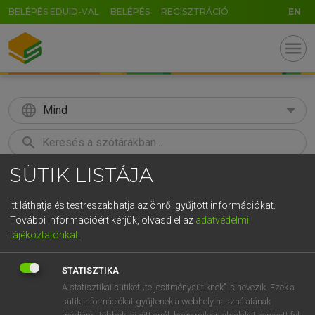
BELÉPÉS EDUID-VAL
BELÉPÉS
REGISZTRÁCIÓ
EN
menu
language
Mind
search
SÜTIK LISTÁJA
GR
KERESÉS
5
6
7
8
9
ö
ü
ó
Itt láthatja és testreszabhatja az önről gyűjtött információkat.
További információért kérjük, olvasd el az
adatvédelmi
r
t
z
u
i
o
p
ő
ú
LÁZÁR A. PÉTER, VARGA GYÖRGY
tájékoztatónkat
.
Magyar−angol egyetemes nagyszótár
g
h
j
k
l
é
á
ű
Ω
STATISZTIKA
v
b
n
m
,
.
-
AltGr
A statisztikai sütiket „teljesítménysütiknek” is nevezik. Ezek a
sütik információkat gyűjtenek a webhely használatának