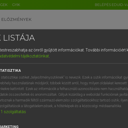
ÉGEK
GYIK
BELÉPÉS EDUID-V
ELŐZMÉNYEK
 LISTÁJA
és testreszabhatja az önről gyűjtött információkat.
További információért k
HU
DE
CN
FR
ES
IT
NL
RU
GR
adatvédelmi tájékoztatónkat
.
 A. PÉTER, VARGA GYÖRGY
1
2
3
4
5
6
7
8
9
yar−angol egyetemes nagyszótár
TATISZTIKA
q
w
e
r
t
z
u
i
 statisztikai sütiket „teljesítménysütiknek” is nevezik. Ezek a sütik információkat gy
ebhely használatának módjáról, többek között arról, hogy milyen oldalakat keresett 
a
s
d
f
g
h
j
k
l
é
inkekre kattintott. Ezek az információk a felhasználó azonosítására nem használható
datok összesítettek és anonimizáltak. Céljuk kizárólag a weboldal funkcióinak javít
í
y
x
c
v
b
n
m
,
.
artoznak a harmadik féltől származó elemzési szolgáltatásokhoz tartozó sütik; ilye
zolgáltatások a látogatóelemzések, a hőtérképek és a közösségi médiaanalitika.
VAN ELŐFIZETÉSED?
NINCS ELŐFIZETÉSED
1
szolgáltatás
előfizetésem a teljes szócikk
Nincs regisztrációm és előfiz
megtekintéséhez.
A szótár 2 órás, díjmente
MARKETING