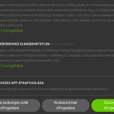
próbaverziójának elindítás
zek a sütik nyomon követik a felhasználó online tevékenységét. Az online tevékeny
BELÉPÉS
regisztrálok és
belépek
.
egismerésével a hirdetők relevánsabb reklámokat jeleníthetnek meg, és korlátozhat
elhasználó hány alkalommal láthat egy hirdetést. Ezek a sütik más szervezetekkel és
egoszthatják ezeket az információkat. Ezek állandó sütik, amelyek szinte mindig 
REGISZTRÁCIÓ
éltől származnak.
2
szolgáltatás
ŰKÖDÉSHEZ ELENGEDHETETLEN
(mindig szükséges)
zek a sütik elengedhetetlenek az oldalunkon történő böngészéshez,a funkciók hasz
elhasználók nem tilthatják le azokat. A feltétlenül szükséges sütik közé tartoznak t
zemélyre szabott beállításokat kezelő sütik.
3
szolgáltatás
SSZES APP ÁTKAPCSOLÁSA
HASZNÁLÓKNAK
SÚGÓ
asználja ezt a kapcsolót az összes alkalmazás engedélyezéséhez/letiltásához.
K
RÓLUNK
NTÉZMÉNYEKNEK
ELÉRHETŐSÉG
a szükséges sütik
Kiválasztottak
Összes
MEGOLDÁSOK
SÜTI BEÁLLÍTÁSOK
elfogadása
elfogadása
elfog