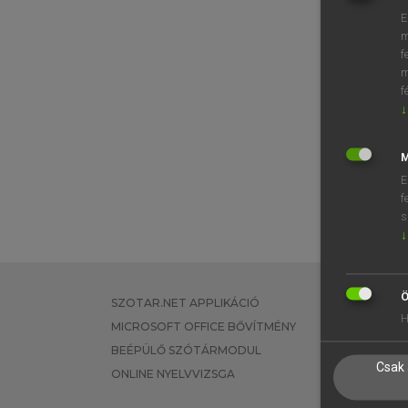
E
m
f
m
f
↓
M
E
f
s
↓
Ö
SZOTAR.NET APPLIKÁCIÓ
EGYÉNI FEL
H
MICROSOFT OFFICE BŐVÍTMÉNY
TANULÓKNA
BEÉPÜLŐ SZÓTÁRMODUL
OKTATÁSI I
Csak 
ONLINE NYELVVIZSGA
VÁLLALATI 