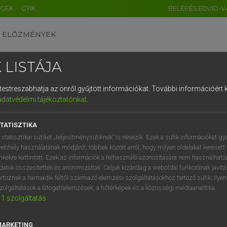
ÉGEK
GYIK
BELÉPÉS EDUID-V
ELŐZMÉNYEK
 LISTÁJA
és testreszabhatja az önről gyűjtött információkat.
További információért k
HU
DE
CN
FR
ES
IT
NL
RU
GR
adatvédelmi tájékoztatónkat
.
 A. PÉTER, VARGA GYÖRGY
1
2
3
4
5
6
7
8
9
yar−angol egyetemes nagyszótár
TATISZTIKA
q
w
e
r
t
z
u
i
 statisztikai sütiket „teljesítménysütiknek” is nevezik. Ezek a sütik információkat gy
ebhely használatának módjáról, többek között arról, hogy milyen oldalakat keresett 
a
s
d
f
g
h
j
k
l
é
inkekre kattintott. Ezek az információk a felhasználó azonosítására nem használható
datok összesítettek és anonimizáltak. Céljuk kizárólag a weboldal funkcióinak javít
í
y
x
c
v
b
n
m
,
.
artoznak a harmadik féltől származó elemzési szolgáltatásokhoz tartozó sütik; ilye
zolgáltatások a látogatóelemzések, a hőtérképek és a közösségi médiaanalitika.
VAN ELŐFIZETÉSED?
NINCS ELŐFIZETÉSED
1
szolgáltatás
előfizetésem a teljes szócikk
Nincs regisztrációm és előfiz
megtekintéséhez.
A szótár 2 órás, díjmente
MARKETING