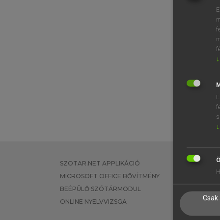
E
m
f
m
f
↓
M
E
f
s
↓
Ö
SZOTAR.NET APPLIKÁCIÓ
EGYÉNI FEL
H
MICROSOFT OFFICE BŐVÍTMÉNY
TANULÓKNA
BEÉPÜLŐ SZÓTÁRMODUL
OKTATÁSI I
Csak 
ONLINE NYELVVIZSGA
VÁLLALATI 