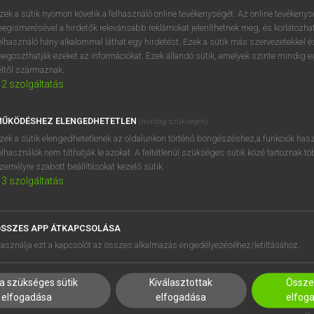
próbaverziójának elindítás
zek a sütik nyomon követik a felhasználó online tevékenységét. Az online tevékeny
BELÉPÉS
regisztrálok és
belépek
.
egismerésével a hirdetők relevánsabb reklámokat jeleníthetnek meg, és korlátozhat
elhasználó hány alkalommal láthat egy hirdetést. Ezek a sütik más szervezetekkel és
egoszthatják ezeket az információkat. Ezek állandó sütik, amelyek szinte mindig 
REGISZTRÁCIÓ
éltől származnak.
2
szolgáltatás
ŰKÖDÉSHEZ ELENGEDHETETLEN
(mindig szükséges)
zek a sütik elengedhetetlenek az oldalunkon történő böngészéshez,a funkciók hasz
elhasználók nem tilthatják le azokat. A feltétlenül szükséges sütik közé tartoznak t
zemélyre szabott beállításokat kezelő sütik.
3
szolgáltatás
SSZES APP ÁTKAPCSOLÁSA
HASZNÁLÓKNAK
SÚGÓ
asználja ezt a kapcsolót az összes alkalmazás engedélyezéséhez/letiltásához.
K
RÓLUNK
NTÉZMÉNYEKNEK
ELÉRHETŐSÉG
a szükséges sütik
Kiválasztottak
Összes
MEGOLDÁSOK
SÜTI BEÁLLÍTÁSOK
elfogadása
elfogadása
elfog