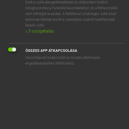
Ezek a sütik elengedhetetlenek az oldalunkon történő
böngészéshez,a funkciók használatához, és a felhasználók
nem tilthatják le azokat. A feltétlenül szükséges sütik közé
Lázár A. Péter, Varga György
tartoznak többek között a személyre szabott beállításokat
MAGYAR−ANGOL EGYETEMES NAGYSZÓTÁR
kezelő sütik.
↓
3
szolgáltatás
Kapcsolódó anyagok
beszűrődik
ÖSSZES APP ÁTKAPCSOLÁSA
béta
Használja ezt a kapcsolót az összes alkalmazás
betábláz
engedélyezéséhez/letiltásához.
béta-blokkoló
béta-bomlás
betagozódik
bétahím
betájol
betakar