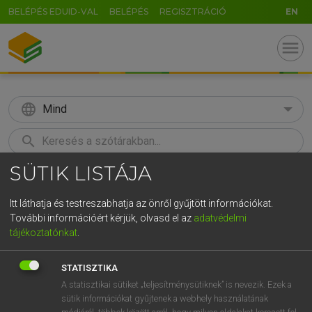
BELÉPÉS EDUID-VAL
BELÉPÉS
REGISZTRÁCIÓ
EN
menu
language
Mind
search
SÜTIK LISTÁJA
GR
KERESÉS
5
6
7
8
9
ö
ü
ó
Itt láthatja és testreszabhatja az önről gyűjtött információkat.
További információért kérjük, olvasd el az
adatvédelmi
r
t
z
u
i
o
p
ő
ú
LÁZÁR A. PÉTER, VARGA GYÖRGY
tájékoztatónkat
.
Magyar−angol egyetemes nagyszótár
g
h
j
k
l
é
á
ű
Ω
STATISZTIKA
v
b
n
m
,
.
-
AltGr
A statisztikai sütiket „teljesítménysütiknek” is nevezik. Ezek a
sütik információkat gyűjtenek a webhely használatának