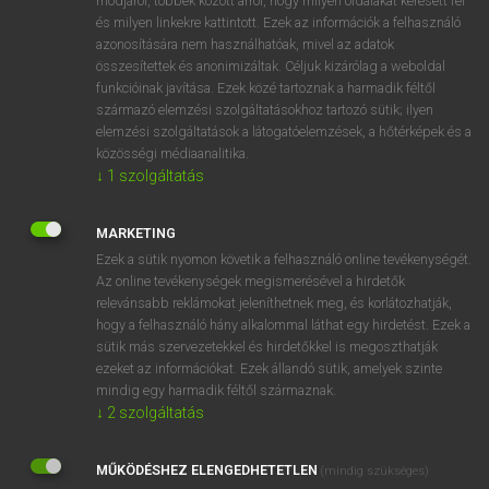
módjáról, többek között arról, hogy milyen oldalakat keresett fel
és milyen linkekre kattintott. Ezek az információk a felhasználó
VAN ELŐFIZETÉSED?
azonosítására nem használhatóak, mivel az adatok
összesítettek és anonimizáltak. Céljuk kizárólag a weboldal
Van előfizetésem a teljes szócikk megtekintéséhez.
funkcióinak javítása. Ezek közé tartoznak a harmadik féltől
származó elemzési szolgáltatásokhoz tartozó sütik; ilyen
BELÉPÉS
elemzési szolgáltatások a látogatóelemzések, a hőtérképek és a
közösségi médiaanalitika.
↓
1
szolgáltatás
MARKETING
Ezek a sütik nyomon követik a felhasználó online tevékenységét.
Az online tevékenységek megismerésével a hirdetők
NINCS ELŐFIZETÉSED?
relevánsabb reklámokat jeleníthetnek meg, és korlátozhatják,
Nincs regisztrációm és előfizetésem. A szótár 2 órás,
hogy a felhasználó hány alkalommal láthat egy hirdetést. Ezek a
díjmentes próbaverziójának elindításához regisztrálok és
sütik más szervezetekkel és hirdetőkkel is megoszthatják
belépek
.
ezeket az információkat. Ezek állandó sütik, amelyek szinte
mindig egy harmadik féltől származnak.
↓
2
szolgáltatás
REGISZTRÁCIÓ
MŰKÖDÉSHEZ ELENGEDHETETLEN
(mindig szükséges)