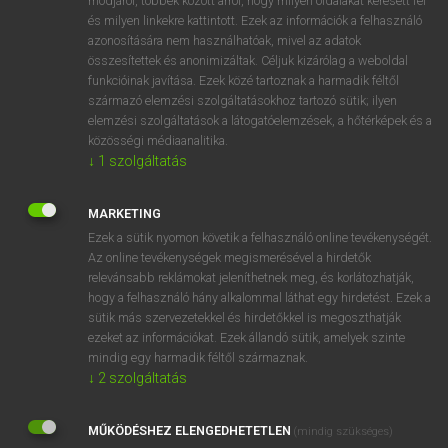
módjáról, többek között arról, hogy milyen oldalakat keresett fel
és milyen linkekre kattintott. Ezek az információk a felhasználó
VAN ELŐFIZETÉSED?
azonosítására nem használhatóak, mivel az adatok
összesítettek és anonimizáltak. Céljuk kizárólag a weboldal
Van előfizetésem a teljes szócikk megtekintéséhez.
funkcióinak javítása. Ezek közé tartoznak a harmadik féltől
származó elemzési szolgáltatásokhoz tartozó sütik; ilyen
BELÉPÉS
elemzési szolgáltatások a látogatóelemzések, a hőtérképek és a
közösségi médiaanalitika.
↓
1
szolgáltatás
MARKETING
Ezek a sütik nyomon követik a felhasználó online tevékenységét.
Az online tevékenységek megismerésével a hirdetők
NINCS ELŐFIZETÉSED?
relevánsabb reklámokat jeleníthetnek meg, és korlátozhatják,
Nincs regisztrációm és előfizetésem. A szótár 2 órás,
hogy a felhasználó hány alkalommal láthat egy hirdetést. Ezek a
díjmentes próbaverziójának elindításához regisztrálok és
sütik más szervezetekkel és hirdetőkkel is megoszthatják
belépek
.
ezeket az információkat. Ezek állandó sütik, amelyek szinte
mindig egy harmadik féltől származnak.
↓
2
szolgáltatás
REGISZTRÁCIÓ
MŰKÖDÉSHEZ ELENGEDHETETLEN
(mindig szükséges)