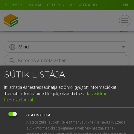
BELÉPÉS EDUID-VAL
BELÉPÉS
REGISZTRÁCIÓ
EN
menu
language
Mind
search
SÜTIK LISTÁJA
GR
KERESÉS
5
6
7
8
9
ö
ü
ó
Itt láthatja és testreszabhatja az önről gyűjtött információkat.
További információért kérjük, olvasd el az
adatvédelmi
r
t
z
u
i
o
p
ő
ú
LÁZÁR A. PÉTER, VARGA GYÖRGY
tájékoztatónkat
.
Magyar−angol egyetemes nagyszótár
g
h
j
k
l
é
á
ű
Ω
STATISZTIKA
v
b
n
m
,
.
-
AltGr
A statisztikai sütiket „teljesítménysütiknek” is nevezik. Ezek a
sütik információkat gyűjtenek a webhely használatának