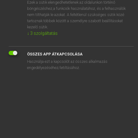
Ezek a sütik elengedhetetlenek az oldalunkon történő
böngészéshez,a funkciók használatához, és a felhasználók
nem tilthatják le azokat. A feltétlenül szükséges sütik közé
Lázár A. Péter, Varga György
tartoznak többek között a személyre szabott beállításokat
MAGYAR−ANGOL EGYETEMES NAGYSZÓTÁR
kezelő sütik.
↓
3
szolgáltatás
Kapcsolódó anyagok
beszűrődés
ÖSSZES APP ÁTKAPCSOLÁSA
beszűrődik
Használja ezt a kapcsolót az összes alkalmazás
béta
engedélyezéséhez/letiltásához.
betábláz
béta-blokkoló
béta-bomlás
betagozódik
bétahím
betájol