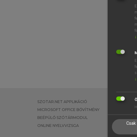
E
m
f
m
f
↓
M
E
f
s
↓
Ö
SZOTAR.NET APPLIKÁCIÓ
EGYÉNI FEL
H
MICROSOFT OFFICE BŐVÍTMÉNY
TANULÓKNA
BEÉPÜLŐ SZÓTÁRMODUL
OKTATÁSI I
Csak 
ONLINE NYELVVIZSGA
VÁLLALATI 