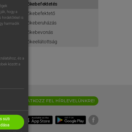
tőkebefektetés
ához
ségek
ják, hogy a
tőkebefektető
 hirdetőkkel is
tőkeberuházás
egy harmadik
tőkebevonás
tőkeellátottság
nálatához, és a
öbbek között a
IRATKOZZ FEL HÍRLEVELÜNKRE!
 süti
adása