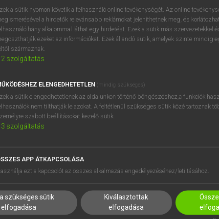
próbaverziójának elindítás
zek a sütik nyomon követik a felhasználó online tevékenységét. Az online tevékeny
BELÉPÉS
regisztrálok és
belépek
.
egismerésével a hirdetők relevánsabb reklámokat jeleníthetnek meg, és korlátozhat
elhasználó hány alkalommal láthat egy hirdetést. Ezek a sütik más szervezetekkel és
egoszthatják ezeket az információkat. Ezek állandó sütik, amelyek szinte mindig 
REGISZTRÁCIÓ
éltől származnak.
2
szolgáltatás
ŰKÖDÉSHEZ ELENGEDHETETLEN
(mindig szükséges)
zek a sütik elengedhetetlenek az oldalunkon történő böngészéshez,a funkciók hasz
elhasználók nem tilthatják le azokat. A feltétlenül szükséges sütik közé tartoznak t
zemélyre szabott beállításokat kezelő sütik.
3
szolgáltatás
SSZES APP ÁTKAPCSOLÁSA
HASZNÁLÓKNAK
SÚGÓ
asználja ezt a kapcsolót az összes alkalmazás engedélyezéséhez/letiltásához.
K
RÓLUNK
NTÉZMÉNYEKNEK
ELÉRHETŐSÉG
a szükséges sütik
Kiválasztottak
Összes
MEGOLDÁSOK
SÜTI BEÁLLÍTÁSOK
elfogadása
elfogadása
elfog