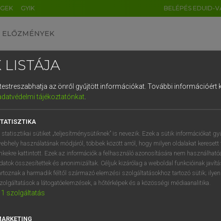
ÉGEK
GYIK
BELÉPÉS EDUID-V
ELŐZMÉNYEK
 LISTÁJA
és testreszabhatja az önről gyűjtött információkat.
További információért k
HU
DE
CN
FR
ES
IT
NL
RU
GR
adatvédelmi tájékoztatónkat
.
 A. PÉTER, VARGA GYÖRGY
1
2
3
4
5
6
7
8
9
yar−angol egyetemes nagyszótár
TATISZTIKA
q
w
e
r
t
z
u
i
 statisztikai sütiket „teljesítménysütiknek” is nevezik. Ezek a sütik információkat gy
ebhely használatának módjáról, többek között arról, hogy milyen oldalakat keresett 
a
s
d
f
g
h
j
k
l
é
inkekre kattintott. Ezek az információk a felhasználó azonosítására nem használható
datok összesítettek és anonimizáltak. Céljuk kizárólag a weboldal funkcióinak javít
í
y
x
c
v
b
n
m
,
.
artoznak a harmadik féltől származó elemzési szolgáltatásokhoz tartozó sütik; ilye
zolgáltatások a látogatóelemzések, a hőtérképek és a közösségi médiaanalitika.
VAN ELŐFIZETÉSED?
NINCS ELŐFIZETÉSED
1
szolgáltatás
előfizetésem a teljes szócikk
Nincs regisztrációm és előfiz
megtekintéséhez.
A szótár 2 órás, díjmente
MARKETING