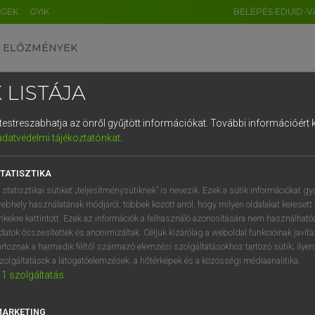
ÉGEK
GYIK
BELÉPÉS EDUID-V
ELŐZMÉNYEK
 LISTÁJA
és testreszabhatja az önről gyűjtött információkat.
További információért k
HU
DE
CN
FR
ES
IT
NL
RU
GR
adatvédelmi tájékoztatónkat
.
 A. PÉTER, VARGA GYÖRGY
1
2
3
4
5
6
7
8
9
yar−angol egyetemes nagyszótár
TATISZTIKA
q
w
e
r
t
z
u
i
 statisztikai sütiket „teljesítménysütiknek” is nevezik. Ezek a sütik információkat gy
ebhely használatának módjáról, többek között arról, hogy milyen oldalakat keresett 
a
s
d
f
g
h
j
k
l
é
inkekre kattintott. Ezek az információk a felhasználó azonosítására nem használható
datok összesítettek és anonimizáltak. Céljuk kizárólag a weboldal funkcióinak javít
í
y
x
c
v
b
n
m
,
.
artoznak a harmadik féltől származó elemzési szolgáltatásokhoz tartozó sütik; ilye
zolgáltatások a látogatóelemzések, a hőtérképek és a közösségi médiaanalitika.
VAN ELŐFIZETÉSED?
NINCS ELŐFIZETÉSED
1
szolgáltatás
előfizetésem a teljes szócikk
Nincs regisztrációm és előfiz
megtekintéséhez.
A szótár 2 órás, díjmente
MARKETING