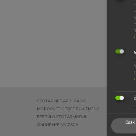
E
m
f
m
f
↓
M
E
f
s
↓
Ö
SZOTAR.NET APPLIKÁCIÓ
EGYÉNI FEL
H
MICROSOFT OFFICE BŐVÍTMÉNY
TANULÓKNA
BEÉPÜLŐ SZÓTÁRMODUL
OKTATÁSI I
Csak 
ONLINE NYELVVIZSGA
VÁLLALATI 