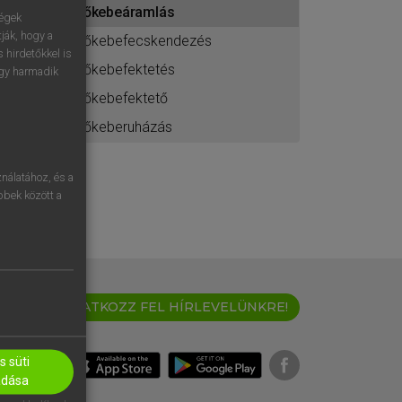
tőkebeáramlás
ához
ségek
ják, hogy a
tőkebefecskendezés
 hirdetőkkel is
tőkebefektetés
egy harmadik
tőkebefektető
tőkeberuházás
nálatához, és a
öbbek között a
IRATKOZZ FEL HÍRLEVELÜNKRE!
 süti
adása