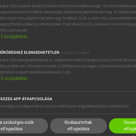
próbaverziójának elindítás
zek a sütik nyomon követik a felhasználó online tevékenységét. Az online tevékeny
BELÉPÉS
regisztrálok és
belépek
.
egismerésével a hirdetők relevánsabb reklámokat jeleníthetnek meg, és korlátozhat
elhasználó hány alkalommal láthat egy hirdetést. Ezek a sütik más szervezetekkel és
egoszthatják ezeket az információkat. Ezek állandó sütik, amelyek szinte mindig 
REGISZTRÁCIÓ
éltől származnak.
2
szolgáltatás
ŰKÖDÉSHEZ ELENGEDHETETLEN
(mindig szükséges)
zek a sütik elengedhetetlenek az oldalunkon történő böngészéshez,a funkciók hasz
elhasználók nem tilthatják le azokat. A feltétlenül szükséges sütik közé tartoznak t
zemélyre szabott beállításokat kezelő sütik.
3
szolgáltatás
SSZES APP ÁTKAPCSOLÁSA
HASZNÁLÓKNAK
SÚGÓ
asználja ezt a kapcsolót az összes alkalmazás engedélyezéséhez/letiltásához.
K
RÓLUNK
NTÉZMÉNYEKNEK
ELÉRHETŐSÉG
a szükséges sütik
Kiválasztottak
Összes
MEGOLDÁSOK
SÜTI BEÁLLÍTÁSOK
elfogadása
elfogadása
elfog