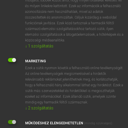
módjáról, többek között arról, hogy milyen oldalakat keresett fel
és milyen linkekre kattintott. Ezek az információk a felhasználó
VAN ELŐFIZETÉSED?
azonosítására nem használhatóak, mivel az adatok
összesítettek és anonimizáltak. Céljuk kizárólag a weboldal
Van előfizetésem a teljes szócikk megtekintéséhez.
funkcióinak javítása. Ezek közé tartoznak a harmadik féltől
származó elemzési szolgáltatásokhoz tartozó sütik; ilyen
BELÉPÉS
elemzési szolgáltatások a látogatóelemzések, a hőtérképek és a
közösségi médiaanalitika.
↓
1
szolgáltatás
MARKETING
Ezek a sütik nyomon követik a felhasználó online tevékenységét.
Az online tevékenységek megismerésével a hirdetők
NINCS ELŐFIZETÉSED?
relevánsabb reklámokat jeleníthetnek meg, és korlátozhatják,
Nincs regisztrációm és előfizetésem. A szótár 2 órás,
hogy a felhasználó hány alkalommal láthat egy hirdetést. Ezek a
díjmentes próbaverziójának elindításához regisztrálok és
sütik más szervezetekkel és hirdetőkkel is megoszthatják
belépek
.
ezeket az információkat. Ezek állandó sütik, amelyek szinte
mindig egy harmadik féltől származnak.
↓
2
szolgáltatás
REGISZTRÁCIÓ
MŰKÖDÉSHEZ ELENGEDHETETLEN
(mindig szükséges)