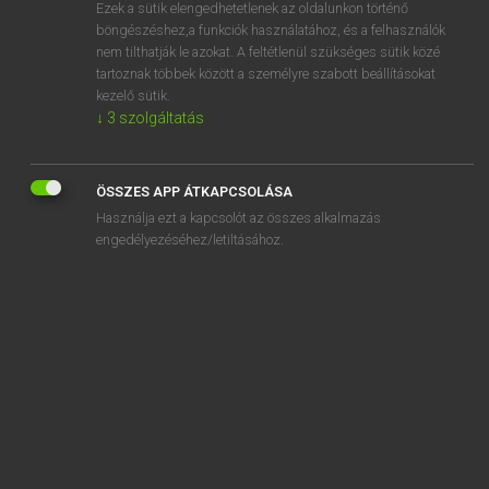
Ezek a sütik elengedhetetlenek az oldalunkon történő
böngészéshez,a funkciók használatához, és a felhasználók
nem tilthatják le azokat. A feltétlenül szükséges sütik közé
Lázár A. Péter, Varga György
tartoznak többek között a személyre szabott beállításokat
MAGYAR−ANGOL EGYETEMES NAGYSZÓTÁR
kezelő sütik.
↓
3
szolgáltatás
Kapcsolódó anyagok
termelési ág
ÖSSZES APP ÁTKAPCSOLÁSA
termelési előirányzat
Használja ezt a kapcsolót az összes alkalmazás
termelési eszközök
engedélyezéséhez/letiltásához.
termelési költség
termelési mód
termelési regény
termelési viszonyok
termeléskiesés
termelésszervezés