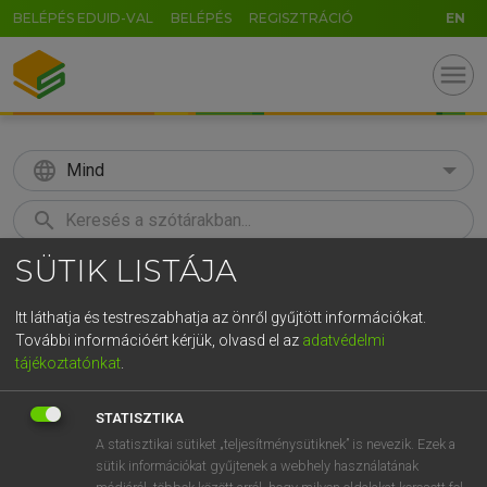
BELÉPÉS EDUID-VAL
BELÉPÉS
REGISZTRÁCIÓ
EN
menu
language
Mind
search
SÜTIK LISTÁJA
GR
KERESÉS
5
6
7
8
9
ö
ü
ó
Itt láthatja és testreszabhatja az önről gyűjtött információkat.
További információért kérjük, olvasd el az
adatvédelmi
r
t
z
u
i
o
p
ő
ú
LÁZÁR A. PÉTER, VARGA GYÖRGY
tájékoztatónkat
.
Magyar−angol egyetemes nagyszótár
g
h
j
k
l
é
á
ű
Ω
STATISZTIKA
v
b
n
m
,
.
-
AltGr
A statisztikai sütiket „teljesítménysütiknek” is nevezik. Ezek a
sütik információkat gyűjtenek a webhely használatának