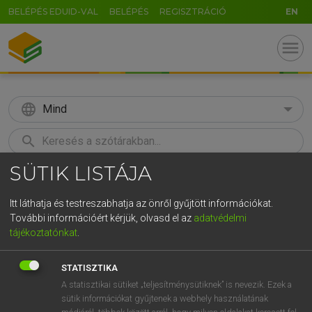
BELÉPÉS EDUID-VAL
BELÉPÉS
REGISZTRÁCIÓ
EN
menu
language
Mind
search
SÜTIK LISTÁJA
GR
KERESÉS
5
6
7
8
9
ö
ü
ó
Itt láthatja és testreszabhatja az önről gyűjtött információkat.
További információért kérjük, olvasd el az
adatvédelmi
r
t
z
u
i
o
p
ő
ú
LÁZÁR A. PÉTER, VARGA GYÖRGY
tájékoztatónkat
.
Magyar−angol egyetemes nagyszótár
g
h
j
k
l
é
á
ű
Ω
STATISZTIKA
v
b
n
m
,
.
-
AltGr
A statisztikai sütiket „teljesítménysütiknek” is nevezik. Ezek a
sütik információkat gyűjtenek a webhely használatának