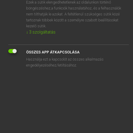
Ezek a sütik elengedhetetlenek az oldalunkon történő
böngészéshez,a funkciók használatához, és a felhasználók
nem tilthatják le azokat. A feltétlenül szükséges sütik közé
Lázár A. Péter, Varga György
tartoznak többek között a személyre szabott beállításokat
MAGYAR−ANGOL EGYETEMES NAGYSZÓTÁR
kezelő sütik.
↓
3
szolgáltatás
Kapcsolódó anyagok
termelési
ÖSSZES APP ÁTKAPCSOLÁSA
termelési ág
Használja ezt a kapcsolót az összes alkalmazás
termelési előirányzat
engedélyezéséhez/letiltásához.
termelési eszközök
termelési költség
termelési mód
termelési regény
termelési viszonyok
termeléskiesés