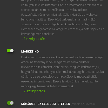
módjáról, többek között arról, hogy milyen oldalakat keresett fel
és milyen linkekre kattintott. Ezek az információk a felhasználó
VAN ELŐFIZETÉSED?
azonosítására nem használhatóak, mivel az adatok
összesítettek és anonimizáltak. Céljuk kizárólag a weboldal
Van előfizetésem a teljes szócikk megtekintéséhez.
funkcióinak javítása. Ezek közé tartoznak a harmadik féltől
származó elemzési szolgáltatásokhoz tartozó sütik; ilyen
BELÉPÉS
elemzési szolgáltatások a látogatóelemzések, a hőtérképek és a
közösségi médiaanalitika.
↓
1
szolgáltatás
MARKETING
Ezek a sütik nyomon követik a felhasználó online tevékenységét.
Az online tevékenységek megismerésével a hirdetők
NINCS ELŐFIZETÉSED?
relevánsabb reklámokat jeleníthetnek meg, és korlátozhatják,
Nincs regisztrációm és előfizetésem. A szótár 2 órás,
hogy a felhasználó hány alkalommal láthat egy hirdetést. Ezek a
díjmentes próbaverziójának elindításához regisztrálok és
sütik más szervezetekkel és hirdetőkkel is megoszthatják
belépek
.
ezeket az információkat. Ezek állandó sütik, amelyek szinte
mindig egy harmadik féltől származnak.
↓
2
szolgáltatás
REGISZTRÁCIÓ
MŰKÖDÉSHEZ ELENGEDHETETLEN
(mindig szükséges)