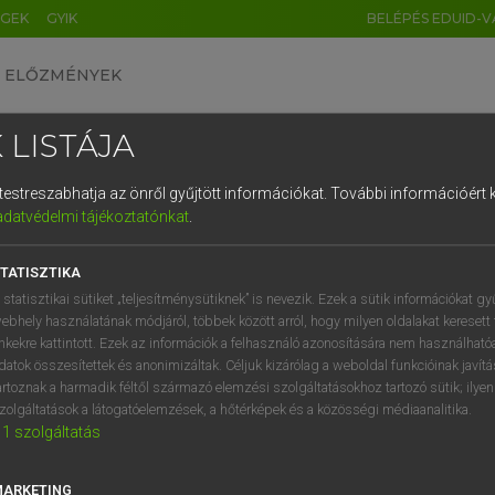
ÉGEK
GYIK
BELÉPÉS EDUID-V
ELŐZMÉNYEK
 LISTÁJA
és testreszabhatja az önről gyűjtött információkat.
További információért k
HU
DE
CN
FR
ES
IT
NL
RU
GR
adatvédelmi tájékoztatónkat
.
 A. PÉTER, VARGA GYÖRGY
1
2
3
4
5
6
7
8
9
yar−angol egyetemes nagyszótár
TATISZTIKA
q
w
e
r
t
z
u
i
 statisztikai sütiket „teljesítménysütiknek” is nevezik. Ezek a sütik információkat gy
ebhely használatának módjáról, többek között arról, hogy milyen oldalakat keresett 
a
s
d
f
g
h
j
k
l
é
inkekre kattintott. Ezek az információk a felhasználó azonosítására nem használható
datok összesítettek és anonimizáltak. Céljuk kizárólag a weboldal funkcióinak javít
í
y
x
c
v
b
n
m
,
.
artoznak a harmadik féltől származó elemzési szolgáltatásokhoz tartozó sütik; ilye
zolgáltatások a látogatóelemzések, a hőtérképek és a közösségi médiaanalitika.
VAN ELŐFIZETÉSED?
NINCS ELŐFIZETÉSED
1
szolgáltatás
előfizetésem a teljes szócikk
Nincs regisztrációm és előfiz
megtekintéséhez.
A szótár 2 órás, díjmente
MARKETING