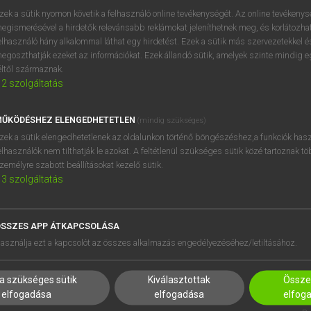
próbaverziójának elindítás
zek a sütik nyomon követik a felhasználó online tevékenységét. Az online tevékeny
BELÉPÉS
regisztrálok és
belépek
.
egismerésével a hirdetők relevánsabb reklámokat jeleníthetnek meg, és korlátozhat
elhasználó hány alkalommal láthat egy hirdetést. Ezek a sütik más szervezetekkel és
egoszthatják ezeket az információkat. Ezek állandó sütik, amelyek szinte mindig 
REGISZTRÁCIÓ
éltől származnak.
2
szolgáltatás
ŰKÖDÉSHEZ ELENGEDHETETLEN
(mindig szükséges)
zek a sütik elengedhetetlenek az oldalunkon történő böngészéshez,a funkciók hasz
elhasználók nem tilthatják le azokat. A feltétlenül szükséges sütik közé tartoznak t
zemélyre szabott beállításokat kezelő sütik.
3
szolgáltatás
SSZES APP ÁTKAPCSOLÁSA
HASZNÁLÓKNAK
SÚGÓ
asználja ezt a kapcsolót az összes alkalmazás engedélyezéséhez/letiltásához.
K
RÓLUNK
NTÉZMÉNYEKNEK
ELÉRHETŐSÉG
a szükséges sütik
Kiválasztottak
Összes
MEGOLDÁSOK
SÜTI BEÁLLÍTÁSOK
elfogadása
elfogadása
elfog