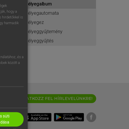
bélyegalbum
ához
ségek
ják, hogy a
bélyegautomata
 hirdetőkkel is
bélyegez
egy harmadik
bélyeggyűjtemény
bélyeggyűjtés
nálatához, és a
öbbek között a
IRATKOZZ FEL HÍRLEVELÜNKRE!
 süti
adása