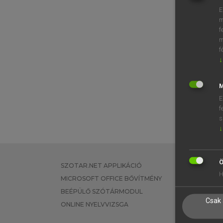
E
m
f
m
f
↓
M
E
f
s
↓
Ö
SZOTAR.NET APPLIKÁCIÓ
EGYÉNI FEL
H
MICROSOFT OFFICE BŐVÍTMÉNY
TANULÓKNA
BEÉPÜLŐ SZÓTÁRMODUL
OKTATÁSI I
Csak 
ONLINE NYELVVIZSGA
VÁLLALATI 